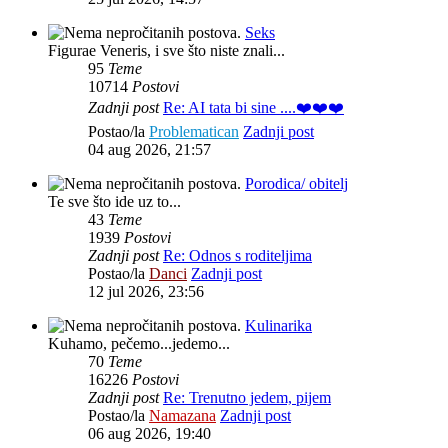
Seks
Figurae Veneris, i sve što niste znali...
95
Teme
10714
Postovi
Zadnji post
Re: AI tata bi sine ....❤️❤️❤️
Postao/la
Problematican
Zadnji post
04 aug 2026, 21:57
Porodica/ obitelj
Te sve što ide uz to...
43
Teme
1939
Postovi
Zadnji post
Re: Odnos s roditeljima
Postao/la
Danci
Zadnji post
12 jul 2026, 23:56
Kulinarika
Kuhamo, pečemo...jedemo...
70
Teme
16226
Postovi
Zadnji post
Re: Trenutno jedem, pijem
Postao/la
Namazana
Zadnji post
06 aug 2026, 19:40