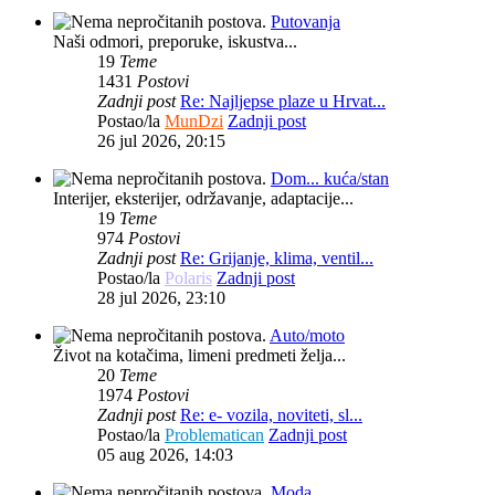
Putovanja
Naši odmori, preporuke, iskustva...
19
Teme
1431
Postovi
Zadnji post
Re: Najljepse plaze u Hrvat...
Postao/la
MunDzi
Zadnji post
26 jul 2026, 20:15
Dom... kuća/stan
Interijer, eksterijer, održavanje, adaptacije...
19
Teme
974
Postovi
Zadnji post
Re: Grijanje, klima, ventil...
Postao/la
Polaris
Zadnji post
28 jul 2026, 23:10
Auto/moto
Život na kotačima, limeni predmeti želja...
20
Teme
1974
Postovi
Zadnji post
Re: e- vozila, noviteti, sl...
Postao/la
Problematican
Zadnji post
05 aug 2026, 14:03
Moda