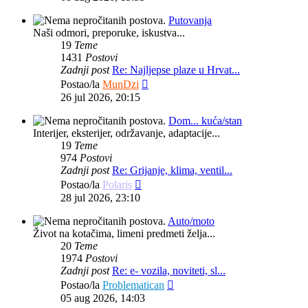
Putovanja
Naši odmori, preporuke, iskustva...
19
Teme
1431
Postovi
Zadnji post
Re: Najljepse plaze u Hrvat...
Zadnji
Postao/la
MunDzi
post
26 jul 2026, 20:15
Dom... kuća/stan
Interijer, eksterijer, održavanje, adaptacije...
19
Teme
974
Postovi
Zadnji post
Re: Grijanje, klima, ventil...
Zadnji
Postao/la
Polaris
post
28 jul 2026, 23:10
Auto/moto
Život na kotačima, limeni predmeti želja...
20
Teme
1974
Postovi
Zadnji post
Re: e- vozila, noviteti, sl...
Zadnji
Postao/la
Problematican
post
05 aug 2026, 14:03