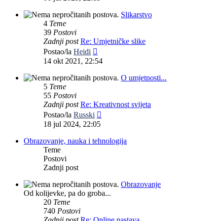
Slikarstvo
4
Teme
39
Postovi
Zadnji post
Re: Umjetničke slike
Zadnji
Postao/la
Heidi
post
14 okt 2021, 22:54
O umjetnosti...
5
Teme
55
Postovi
Zadnji post
Re: Kreativnost svijeta
Zadnji
Postao/la
Russki
post
18 jul 2024, 22:05
Obrazovanje, nauka i tehnologija
Teme
Postovi
Zadnji post
Obrazovanje
Od kolijevke, pa do groba...
20
Teme
740
Postovi
Zadnji post
Re: Online nastava