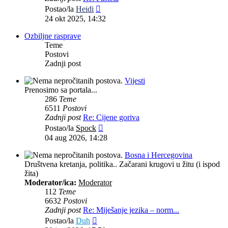
user
odgo
Pekmeza
•
pet jul 31, 2026 4:45 pm
Zadnji
Postao/la
Heidi
Respond
Citir
77kg
post
24 okt 2025, 14:32
to
[i
user
odgo
dmr
•
pet jul 31, 2026 3:08 pm
Ozbiljne rasprave
Respond
Citir
Teme
to
[i
Postovi
user
odgo
Zadnji post
Vijesti
Prenosimo sa portala...
286
Teme
6511
Postovi
Zadnji post
Re: Cijene goriva
Zadnji
Postao/la
Spock
post
04 aug 2026, 14:28
Bosna i Hercegovina
Društvena kretanja, politika.. Začarani krugovi u žitu (i ispod
žita)
Moderator/ica:
Moderator
112
Teme
6632
Postovi
Zadnji post
Re: Miješanje jezika – norm...
Zadnji
Postao/la
Duh
post