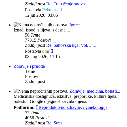
Zadnji post
Re: Tumačenje snova
Zadnji
Postao/la
Pekmeza
post
12 jul 2026, 03:06
Igrice
Iznad, ispod, s lijeva, s desna....
56
Teme
77315
Postovi
Zadnji post
Re: Šahovska liga; Vol. 3 -...
Zadnji
Postao/la
dmr
post
08 aug 2026, 17:15
Zdravlje i priroda
Teme
Postovi
Zadnji post
Zdravlje, medicina, bolesti...
Medicinska dostignuća, iskustva, preporuke, kultura tijela,
bolesti... Google dijagnostika zabranjena...
Podforum:
Reproduktivno zdravlje, i ginekologija
77
Teme
4056
Postovi
Zadnji post
Re: Stres