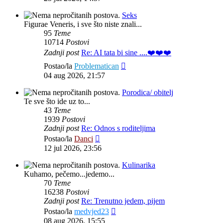
Seks
Figurae Veneris, i sve što niste znali...
95
Teme
10714
Postovi
Zadnji post
Re: AI tata bi sine ....❤️❤️❤️
Zadnji
Postao/la
Problematican
post
04 aug 2026, 21:57
Porodica/ obitelj
Te sve što ide uz to...
43
Teme
1939
Postovi
Zadnji post
Re: Odnos s roditeljima
Zadnji
Postao/la
Danci
post
12 jul 2026, 23:56
Kulinarika
Kuhamo, pečemo...jedemo...
70
Teme
16238
Postovi
Zadnji post
Re: Trenutno jedem, pijem
Zadnji
Postao/la
medvjed23
post
08 aug 2026, 15:55