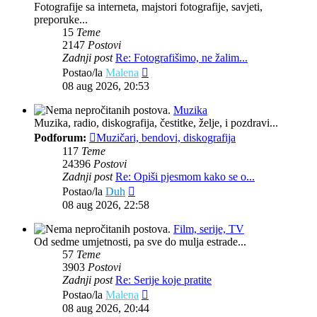
Fotografije sa interneta, majstori fotografije, savjeti,
preporuke...
15
Teme
2147
Postovi
Zadnji post
Re: Fotografišimo, ne žalim...
Zadnji
Postao/la
Malena
post
08 aug 2026, 20:53
Muzika
Muzika, radio, diskografija, čestitke, želje, i pozdravi...
Podforum:
Muzičari, bendovi, diskografija
117
Teme
24396
Postovi
Zadnji post
Re: Opiši pjesmom kako se o...
Zadnji
Postao/la
Duh
post
08 aug 2026, 22:58
Film, serije, TV
Od sedme umjetnosti, pa sve do mulja estrade...
57
Teme
3903
Postovi
Zadnji post
Re: Serije koje pratite
Zadnji
Postao/la
Malena
post
08 aug 2026, 20:44