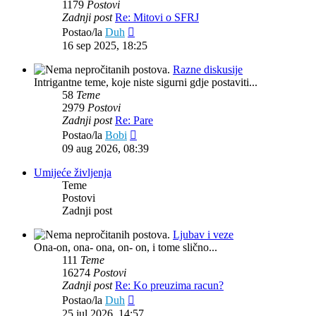
1179
Postovi
Zadnji post
Re: Mitovi o SFRJ
Zadnji
Postao/la
Duh
post
16 sep 2025, 18:25
Razne diskusije
Intrigantne teme, koje niste sigurni gdje postaviti...
58
Teme
2979
Postovi
Zadnji post
Re: Pare
Zadnji
Postao/la
Bobi
post
09 aug 2026, 08:39
Umijeće življenja
Teme
Postovi
Zadnji post
Ljubav i veze
Ona-on, ona- ona, on- on, i tome slično...
111
Teme
16274
Postovi
Zadnji post
Re: Ko preuzima racun?
Zadnji
Postao/la
Duh
post
25 jul 2026, 14:57