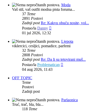
Moda
Vaš stil, vaš outfit modna pista foruma...
37
Teme
2891
Postovi
Zadnji post
Re: Kakvu obuću nosite, vol...
Zadnji
Postao/la
Danny
post
01 jul 2026, 12:32
Ljepota
viklercici, cesljici, pomadice, parfemi
32
Teme
2808
Postovi
Zadnji post
Re: Da li su tetovirani muš...
Zadnji
Postao/la
Problematican
post
04 aug 2026, 11:43
OFF TOPIC
Teme
Postovi
Zadnji post
Parlaonica
Truć, trač, bla, bla...
118
Teme