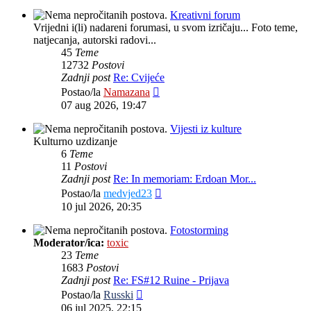
Kreativni forum
Vrijedni i(li) nadareni forumasi, u svom izričaju... Foto teme,
natjecanja, autorski radovi...
45
Teme
12732
Postovi
Zadnji post
Re: Cvijeće
Zadnji
Postao/la
Namazana
post
07 aug 2026, 19:47
Vijesti iz kulture
Kulturno uzdizanje
6
Teme
11
Postovi
Zadnji post
Re: In memoriam: Erdoan Mor...
Zadnji
Postao/la
medvjed23
post
10 jul 2026, 20:35
Fotostorming
Moderator/ica:
toxic
23
Teme
1683
Postovi
Zadnji post
Re: FS#12 Ruine - Prijava
Zadnji
Postao/la
Russki
post
06 jul 2025, 22:15