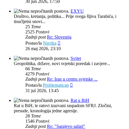
30 jun 2026, 17:50
EXYU
Društvo, kretanja, politika... Prije svega šljiva Tarabića, i
tisućljetni snovi...
25
Teme
2525
Postovi
Zadnji post
Re: Slovenija
Zadnji
Postao/la
Nierika
post
26 maj 2026, 23:10
Svijet
Geopolitika, države, novi svjetski poredak i zavjere...
66
Teme
4279
Postovi
Zadnji post
Re: Iran u centru svjetske ...
Zadnji
Postao/la
Problematican
post
31 jul 2026, 13:45
Rat u BiH
Rat u BiH, te ratovi izazvani raspadom SFRJ. Zločini,
presude, kronologija jedne agresije.
28
Teme
1546
Postovi
Zadnji post
Re: "Sarajevo safari"