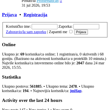
Postao/la
Problematican
post
31 jul 2026, 19:53
Prijava
•
Registracija
Korisničko ime:
Zaporka:
Zaboravio/la sam zaporku
|
Zapamti me
Online
Ukupno je:
69
korisnika/ca online; 1 registriran/a, 0 skrivenih i 68
gostiju. (Bazirano na aktivnosti korisnika/ca u proteklih 10 minuta.)
Najviše korisnika/ca istovremeno online bilo je:
2047
dana 24 mar
2026, 15:55.
Statistika
Ukupno postova:
561885
. • Ukupno tema:
2478
. • Ukupno
korisnika/ca:
194
. • Najnoviji/a korisnik/ca:
jmHap
.
Activity over the last 24 hours
New posts 147 • New topics 1 • New users 0