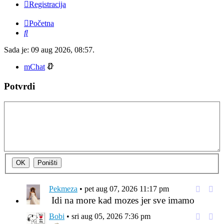
Registracija
Početna
Pretražnik
Sada je: 09 aug 2026, 08:57.
mChat
Potvrdi
Pekmeza
•
pet aug 07, 2026 11:17 pm
Respond
Citir
Idi na more kad mozes jer sve imamo
to
[i
user
odgo
Bobi
•
sri aug 05, 2026 7:36 pm