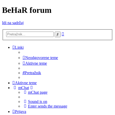
BeHaR forum
Idi na sadržaj
Napredno
Pretražnik
pretraživanje
Linki
Neodgovorene teme
Aktivne teme
Pretražnik
Aktivne teme
mChat
mChat page
Sound is on
Enter sends the message
Prijava