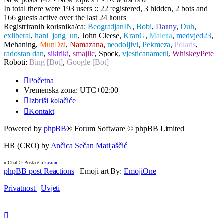
In total there were 193 users :: 22 registered, 3 hidden, 2 bots and
166 guests active over the last 24 hours
Registriranih korisnika/ca:
BeogradjanIN
,
Bobi
,
Danny
,
Duh
,
exliberal
,
hani_jong_un
,
John Cleese
,
KranG
,
Malena
,
medvjed23
,
Mehaning
,
MunDzi
,
Namazana
,
neodoljivi
,
Pekmeza
,
Polaris
,
radostan dan
,
sikiriki
,
smajlic
,
Spock
,
vjesticanametli
,
WhiskeyPete
Roboti:
Bing [Bot]
,
Google [Bot]
Početna
Vremenska zona:
UTC+02:00
Izbriši kolačiće
Kontakt
Powered by
phpBB
® Forum Software © phpBB Limited
HR (CRO) by
Ančica Sečan Matijaščić
mChat © Postao/la
kasimi
phpBB post Reactions
| Emoji art By:
EmojiOne
Privatnost
|
Uvjeti