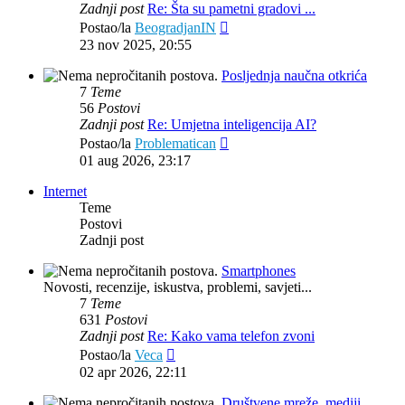
Zadnji post
Re: Šta su pametni gradovi ...
Zadnji
Postao/la
BeogradjanIN
post
23 nov 2025, 20:55
Posljednja naučna otkrića
7
Teme
56
Postovi
Zadnji post
Re: Umjetna inteligencija AI?
Zadnji
Postao/la
Problematican
post
01 aug 2026, 23:17
Internet
Teme
Postovi
Zadnji post
Smartphones
Novosti, recenzije, iskustva, problemi, savjeti...
7
Teme
631
Postovi
Zadnji post
Re: Kako vama telefon zvoni
Zadnji
Postao/la
Veca
post
02 apr 2026, 22:11
Društvene mreže, mediji,