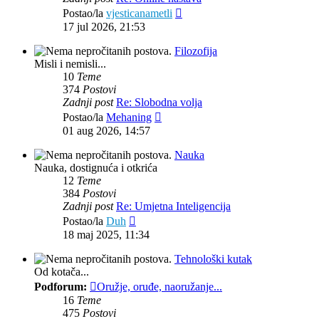
Zadnji
Postao/la
vjesticanametli
post
17 jul 2026, 21:53
Filozofija
Misli i nemisli...
10
Teme
374
Postovi
Zadnji post
Re: Slobodna volja
Zadnji
Postao/la
Mehaning
post
01 aug 2026, 14:57
Nauka
Nauka, dostignuća i otkrića
12
Teme
384
Postovi
Zadnji post
Re: Umjetna Inteligencija
Zadnji
Postao/la
Duh
post
18 maj 2025, 11:34
Tehnološki kutak
Od kotača...
Podforum:
Oružje, oruđe, naoružanje...
16
Teme
475
Postovi