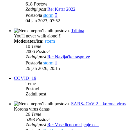
618
Postovi
Zadnji post
Re: Katar 2022
Zadnji
Postao/la
storm
post
04 jan 2023, 07:52
Tribina
You'll never walk alone!!!
Moderator/ica:
storm
10
Teme
2006
Postovi
Zadnji post
Re: Navijačke rasprave
Zadnji
Postao/la
storm
post
26 jan 2026, 20:15
COVID- 19
Teme
Postovi
Zadnji post
SARS- CoV 2....korona virus
Korona virus danas
26
Teme
5298
Postovi
Zadnji post
Re: Vase licno misljenje o ...
Zadnji