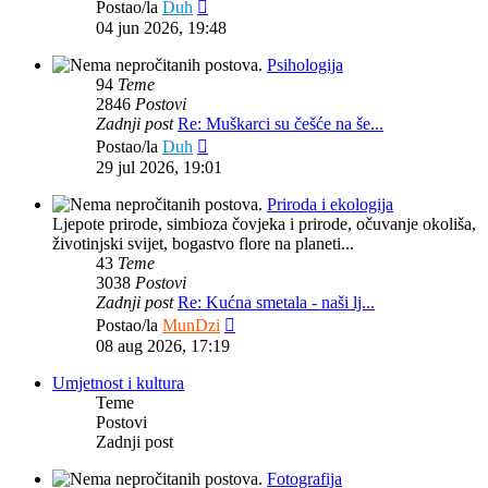
Zadnji
Postao/la
Duh
post
04 jun 2026, 19:48
Psihologija
94
Teme
2846
Postovi
Zadnji post
Re: Muškarci su češće na še...
Zadnji
Postao/la
Duh
post
29 jul 2026, 19:01
Priroda i ekologija
Ljepote prirode, simbioza čovjeka i prirode, očuvanje okoliša,
životinjski svijet, bogastvo flore na planeti...
43
Teme
3038
Postovi
Zadnji post
Re: Kućna smetala - naši lj...
Zadnji
Postao/la
MunDzi
post
08 aug 2026, 17:19
Umjetnost i kultura
Teme
Postovi
Zadnji post
Fotografija