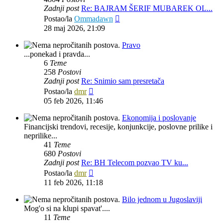
Zadnji post
Re: BAJRAM ŠERIF MUBAREK OL...
Zadnji
Postao/la
Ommadawn
post
28 maj 2026, 21:09
Pravo
...ponekad i pravda...
6
Teme
258
Postovi
Zadnji post
Re: Snimio sam presretača
Zadnji
Postao/la
dmr
post
05 feb 2026, 11:46
Ekonomija i poslovanje
Financijski trendovi, recesije, konjunkcije, poslovne prilike i
neprilike...
41
Teme
680
Postovi
Zadnji post
Re: BH Telecom pozvao TV ku...
Zadnji
Postao/la
dmr
post
11 feb 2026, 11:18
Bilo jednom u Jugoslaviji
Mog'o si na klupi spavat'....
11
Teme