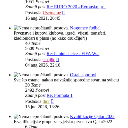
1051
Postovi
Zadnji post
Re: EURO 2020 - Evropsko pr...
Zadnji
Postao/la
Username
post
16 aug 2021, 20:45
Nogomet/ fudbal
Prvenstva i kupovi klubova, igrači, vijesti, transferi,
kladioničari u plusu (no kako drukčije?!)
40
Teme
5609
Postovi
Zadnji post
Re: Panini slicice - FIFA W...
Zadnji
Postao/la
smajlic
post
04 aug 2026, 22:10
Ostali sportovi
Sve što ostane, nakon najvažnije sporedne stvari na svijetu
30
Teme
2492
Postovi
Zadnji post
Re: Formula 1
Zadnji
Postao/la
dmr
post
15 jun 2026, 13:26
Kvalifikacije Qatar 2022
Kvalifikacijske grupe za svjetsko prvenstvo Qatar2022
6
Teme