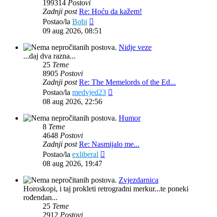
199314
Postovi
Zadnji post
Re: Hoću da kažem!
Zadnji
Postao/la
Bobi
post
09 aug 2026, 08:51
Nidje veze
...daj dva razna...
25
Teme
8905
Postovi
Zadnji post
Re: The Memelords of the Ed...
Zadnji
Postao/la
medvjed23
post
08 aug 2026, 22:56
Humor
8
Teme
4648
Postovi
Zadnji post
Re: Nasmijalo me...
Zadnji
Postao/la
exliberal
post
08 aug 2026, 19:47
Zvjezdarnica
Horoskopi, i taj prokleti retrogradni merkur...te poneki
rođendan...
25
Teme
2912
Postovi