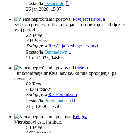
Zadnji
Postao/la
Desperado
post
26 jan 2026, 15:37
Povijest/Historija
Svjetska povijest, ratovi, osvajanja, osobe koje su obilježile
svoj period...
22
Teme
793
Postovi
Zadnji post
Re: Alija Izetbegović- prvi...
Zadnji
Postao/la
Ommadawn
post
21 okt 2025, 14:49
Društvo
Funkcioniranje društva, navike, kultura ophodjenja, pa i
deviacije...
82
Teme
4800
Postovi
Zadnji post
Re: Feminizam
Zadnji
Postao/la
Problematican
post
31 jul 2026, 18:50
Religija
Vjeroispovijesti, i smisao...
58
Teme
4804
Postovi