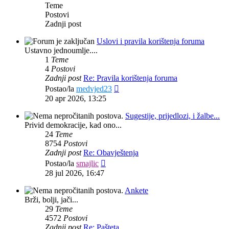
Teme
nije :(
Postovi
Zadnji post
Gost
•
sri aug 05, 2026 7:38 am
Respond
Citir
Uslovi i pravila korištenja foruma
to
[i
Gost
je napisao/la:
↑
05 aug 2026,
Ustavno jednoumlje....
user
odgo
1
Teme
07:38
4
Postovi
Zadnji post
Re: Pravila korištenja foruma
Pekmeza
je napisao/la:
Zadnji
Postao/la
medvjed23
↑
31 jul 2026, 16:45
77kg
post
20 apr 2026, 13:25
jel' to fino rasporedjeno?
Sugestije, prijedlozi, i žalbe...
Gost
•
sri aug 05, 2026 7:38 am
Privid demokracije, kad ono...
Respond
Citir
24
Teme
to
[i
8754
Postovi
Pekmeza
je napisao/la:
↑
31 jul
user
odgo
Zadnji post
Re: Obavještenja
2026, 16:45
77kg
Zadnji
Postao/la
smajlic
post
28 jul 2026, 16:47
Pekmeza
•
pet jul 31, 2026 9:20 pm
Respond
Citir
Odsjedenja s tobom
Ankete
to
[i
Brži, bolji, jači...
user
odgo
Bobi
•
pet jul 31, 2026 5:10 pm
29
Teme
Respond
Citir
4572
Postovi
to
[i
Zadnji post
Re: Pašteta