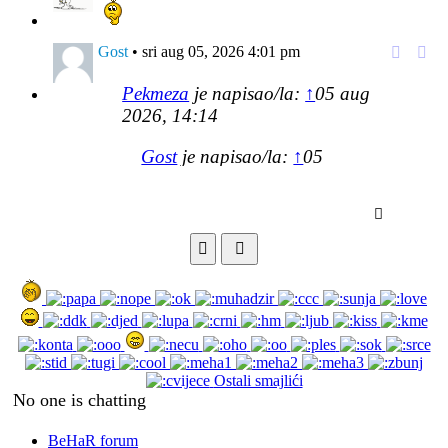
Respond
Citir
to
[i
user
odgo
Gost
•
sri aug 05, 2026 4:01 pm
Respond
Citir
to
[i
Pekmeza
je napisao/la:
↑
05 aug
user
odgo
2026, 14:14
Gost
je napisao/la:
↑
05
aug 2026, 07:38
jel' to
fino rasporedjeno?
Send
nije :(
Smilies
BBCodes
gdje te ima najvise
Pekmeza
•
sri aug 05, 2026 2:14 pm
Respond
Citir
to
[i
Gost
je napisao/la:
↑
05 aug 2026,
user
odgo
07:38
Ostali smajlići
Gost
je napisao/la:
↑
05
No one is chatting
aug 2026, 07:38
BeHaR forum
jel' to fino rasporedjeno?