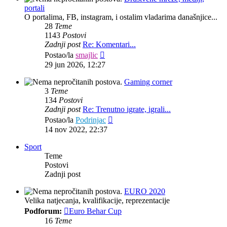
portali
O portalima, FB, instagram, i ostalim vladarima današnjice...
28
Teme
1143
Postovi
Zadnji post
Re: Komentari...
Zadnji
Postao/la
smajlic
post
29 jun 2026, 12:27
Gaming corner
3
Teme
134
Postovi
Zadnji post
Re: Trenutno igrate, igrali...
Zadnji
Postao/la
Podrinjac
post
14 nov 2022, 22:37
Sport
Teme
Postovi
Zadnji post
EURO 2020
Velika natjecanja, kvalifikacije, reprezentacije
Podforum:
Euro Behar Cup
16
Teme