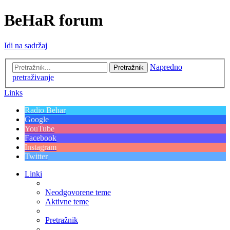
BeHaR forum
Idi na sadržaj
Napredno
Pretražnik
pretraživanje
Links
Radio Behar
Google
YouTube
Facebook
Instagram
Twitter
Linki
Neodgovorene teme
Aktivne teme
Pretražnik