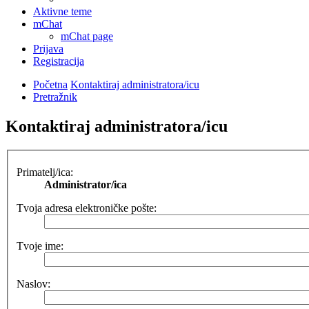
Aktivne teme
mChat
mChat page
Prijava
Registracija
Početna
Kontaktiraj administratora/icu
Pretražnik
Kontaktiraj administratora/icu
Primatelj/ica:
Administrator/ica
Tvoja adresa elektroničke pošte:
Tvoje ime:
Naslov: