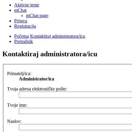
Aktivne teme
mChat
mChat page
Prijava
Registracija
Početna
Kontaktiraj administratora/icu
Pretražnik
Kontaktiraj administratora/icu
Primatelj/ica:
Administrator/ica
Tvoja adresa elektroničke pošte:
Tvoje ime:
Naslov: