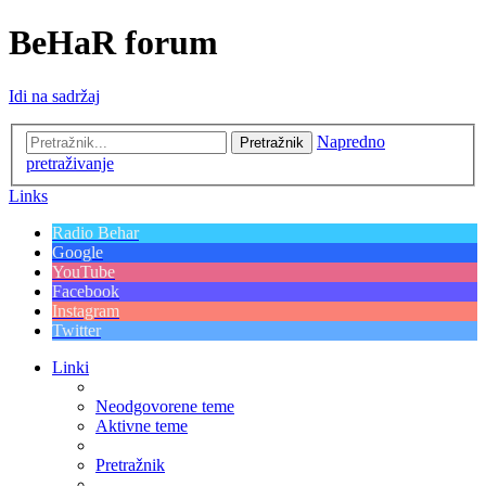
BeHaR forum
Idi na sadržaj
Napredno
Pretražnik
pretraživanje
Links
Radio Behar
Google
YouTube
Facebook
Instagram
Twitter
Linki
Neodgovorene teme
Aktivne teme
Pretražnik