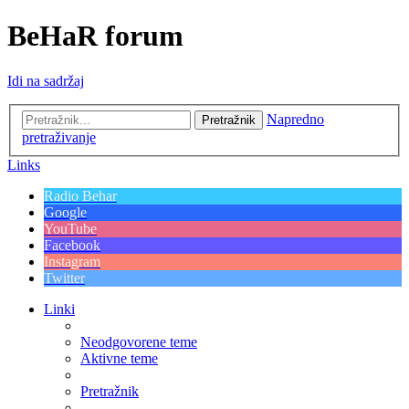
BeHaR forum
Idi na sadržaj
Napredno
Pretražnik
pretraživanje
Links
Radio Behar
Google
YouTube
Facebook
Instagram
Twitter
Linki
Neodgovorene teme
Aktivne teme
Pretražnik