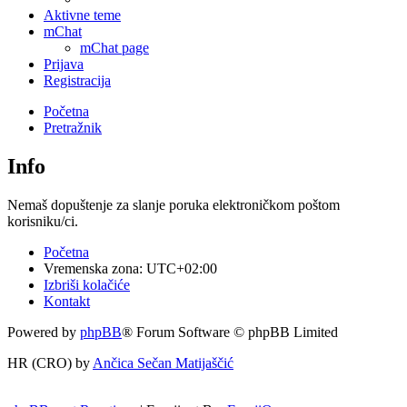
Aktivne teme
mChat
mChat page
Prijava
Registracija
Početna
Pretražnik
Info
Nemaš dopuštenje za slanje poruka elektroničkom poštom
korisniku/ci.
Početna
Vremenska zona:
UTC+02:00
Izbriši kolačiće
Kontakt
Powered by
phpBB
® Forum Software © phpBB Limited
HR (CRO) by
Ančica Sečan Matijaščić