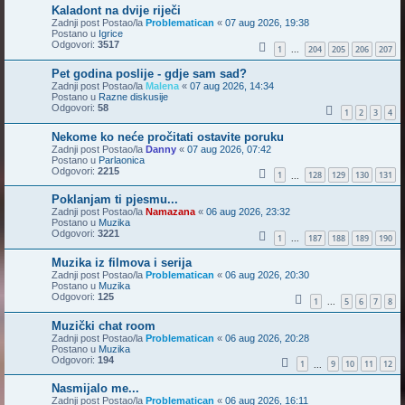
Kaladont na dvije riječi
Zadnji post Postao/la
Problematican
«
07 aug 2026, 19:38
Postano u
Igrice
Odgovori:
3517
1
204
205
206
207
...
Pet godina poslije - gdje sam sad?
Zadnji post Postao/la
Malena
«
07 aug 2026, 14:34
Postano u
Razne diskusije
Odgovori:
58
1
2
3
4
Nekome ko neće pročitati ostavite poruku
Zadnji post Postao/la
Danny
«
07 aug 2026, 07:42
Postano u
Parlaonica
Odgovori:
2215
1
128
129
130
131
...
Poklanjam ti pjesmu...
Zadnji post Postao/la
Namazana
«
06 aug 2026, 23:32
Postano u
Muzika
Odgovori:
3221
1
187
188
189
190
...
Muzika iz filmova i serija
Zadnji post Postao/la
Problematican
«
06 aug 2026, 20:30
Postano u
Muzika
Odgovori:
125
1
5
6
7
8
...
Muzički chat room
Zadnji post Postao/la
Problematican
«
06 aug 2026, 20:28
Postano u
Muzika
Odgovori:
194
1
9
10
11
12
...
Nasmijalo me...
Zadnji post Postao/la
Problematican
«
06 aug 2026, 16:11