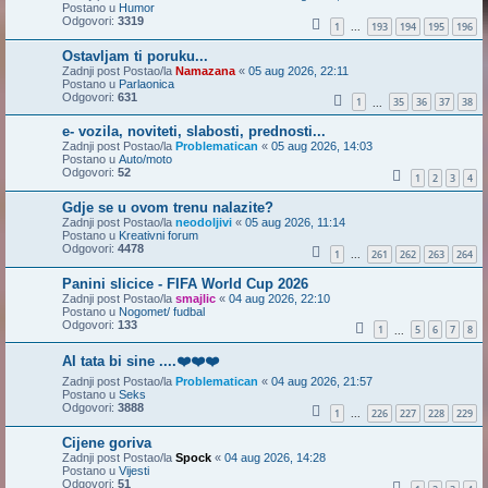
Postano u
Humor
Odgovori:
3319
1
193
194
195
196
...
Ostavljam ti poruku...
Zadnji post Postao/la
Namazana
«
05 aug 2026, 22:11
Postano u
Parlaonica
Odgovori:
631
1
35
36
37
38
...
e- vozila, noviteti, slabosti, prednosti...
Zadnji post Postao/la
Problematican
«
05 aug 2026, 14:03
Postano u
Auto/moto
Odgovori:
52
1
2
3
4
Gdje se u ovom trenu nalazite?
Zadnji post Postao/la
neodoljivi
«
05 aug 2026, 11:14
Postano u
Kreativni forum
Odgovori:
4478
1
261
262
263
264
...
Panini slicice - FIFA World Cup 2026
Zadnji post Postao/la
smajlic
«
04 aug 2026, 22:10
Postano u
Nogomet/ fudbal
Odgovori:
133
1
5
6
7
8
...
AI tata bi sine ....❤️❤️❤️
Zadnji post Postao/la
Problematican
«
04 aug 2026, 21:57
Postano u
Seks
Odgovori:
3888
1
226
227
228
229
...
Cijene goriva
Zadnji post Postao/la
Spock
«
04 aug 2026, 14:28
Postano u
Vijesti
Odgovori:
51