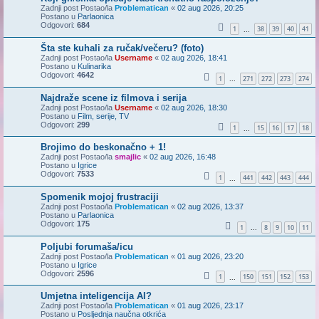
Zadnji post Postao/la
Problematican
«
02 aug 2026, 20:25
Postano u
Parlaonica
Odgovori:
684
1
38
39
40
41
...
Šta ste kuhali za ručak/večeru? (foto)
Zadnji post Postao/la
Username
«
02 aug 2026, 18:41
Postano u
Kulinarika
Odgovori:
4642
1
271
272
273
274
...
Najdraže scene iz filmova i serija
Zadnji post Postao/la
Username
«
02 aug 2026, 18:30
Postano u
Film, serije, TV
Odgovori:
299
1
15
16
17
18
...
Brojimo do beskonačno + 1!
Zadnji post Postao/la
smajlic
«
02 aug 2026, 16:48
Postano u
Igrice
Odgovori:
7533
1
441
442
443
444
...
Spomenik mojoj frustraciji
Zadnji post Postao/la
Problematican
«
02 aug 2026, 13:37
Postano u
Parlaonica
Odgovori:
175
1
8
9
10
11
...
Poljubi forumaša/icu
Zadnji post Postao/la
Problematican
«
01 aug 2026, 23:20
Postano u
Igrice
Odgovori:
2596
1
150
151
152
153
...
Umjetna inteligencija AI?
Zadnji post Postao/la
Problematican
«
01 aug 2026, 23:17
Postano u
Posljednja naučna otkrića