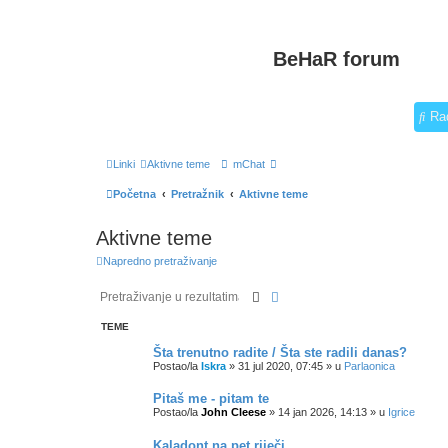
BeHaR forum
Ra
Linki
Aktivne teme
mChat
Početna
Pretražnik
Aktivne teme
Aktivne teme
Napredno pretraživanje
Pretražnik
Napredno pretraživanje
TEME
Šta trenutno radite / Šta ste radili danas?
Postao/la
Iskra
»
31 jul 2020, 07:45
» u
Parlaonica
Pitaš me - pitam te
Postao/la
John Cleese
»
14 jan 2026, 14:13
» u
Igrice
Kaladont na pet riječi