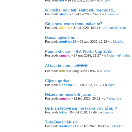
Postao/la
ina
»
14 jun 2021, 10:08
» u
Muzika
e- vozila, noviteti, slabosti, prednosti...
Postao/la
storm
»
19 okt 2020, 07:42
» u
Auto/moto
Gdje se u ovom trenu nalazite?
Postao/la
Miss Y.
»
31 jul 2020, 10:11
» u
Kreativni forum
Danas pjevušim...
Postao/la
medvjed23
»
09 aug 2020, 12:13
» u
Muzika
Panini slicice - FIFA World Cup 2026
Postao/la
smajlic
»
17 maj 2026, 21:27
» u
Nogomet/ fudbal
AI tata bi sine ....❤️❤️❤️
Postao/la
dmr
»
09 aug 2020, 00:42
» u
Seks
Cijene goriva
Postao/la
CocoMa
»
21 jun 2022, 14:17
» u
Vijesti
Nikada mi nece biti jasno...
Postao/la
smajlic
»
12 feb 2026, 20:52
» u
Parlaonica
Da li su tetovirani muškarci privlačniji?
Postao/la
Iskra
»
04 okt 2020, 17:49
» u
Ljepota
This Day In Music
Postao/la
medvjed23
»
22 feb 2026, 09:41
» u
Muzika