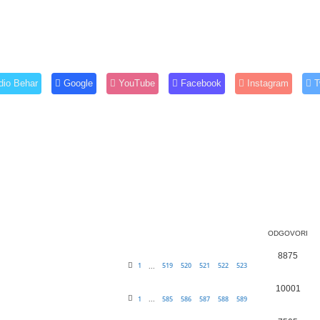
dio Behar
Google
YouTube
Facebook
Instagram
T
ODGOVORI
8875
1
519
520
521
522
523
...
10001
1
585
586
587
588
589
...