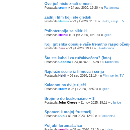
Ovo još niste znali o meni
Postao/la
storm
»
14 aug 2020, 19:20
» u
Parlaonica
Zadnji film koji ste gledali
Postao/la
Malena
»
23 jul 2020, 21:03
» u
Film, serije, TV
Psihoterapija sa sikiriki
Postao/la
sikiriki
»
01 jan 2026, 15:10
» u
Igrice
Koji gif/slika opisuje vaše trenutno raspoložen
Postao/la
Zara
»
23 jul 2020, 19:47
» u
Parlaonica
Šta ste kuhali za ručak/večeru? (foto)
Postao/la
CocoMa
»
23 jul 2020, 15:39
» u
Kulinarika
Najdraže scene iz filmova i serija
Postao/la
Heidi
»
06 sep 2020, 21:16
» u
Film, serije, TV
Kaladont na dvije riječi
Postao/la
storm
»
25 jul 2020, 09:52
» u
Igrice
Brojimo do beskonačno + 1!
Postao/la
John Cleese
»
11 nov 2025, 19:11
» u
Igrice
Spomenik mojoj frustraciji
Postao/la
Duh
»
01 okt 2023, 12:19
» u
Parlaonica
Poljubi forumaša/icu
Postao/la
smajlic
»
08 okt 2020, 22:15
» u
Igrice