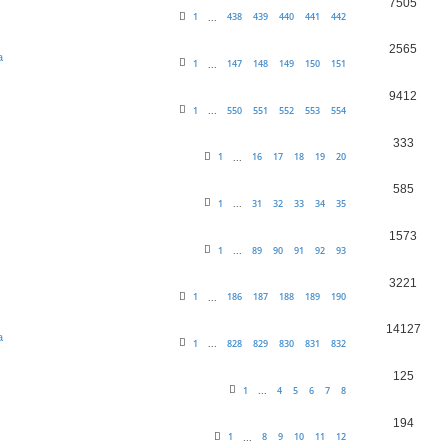
7505
1
438
439
440
441
442
...
2565
a
1
147
148
149
150
151
...
9412
1
550
551
552
553
554
...
333
1
16
17
18
19
20
...
585
1
31
32
33
34
35
...
1573
1
89
90
91
92
93
...
3221
1
186
187
188
189
190
...
14127
a
1
828
829
830
831
832
...
125
1
4
5
6
7
8
...
194
1
8
9
10
11
12
...