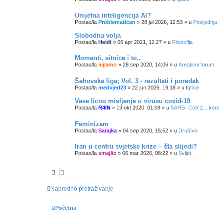
Umjetna inteligencija AI?
Postao/la
Problematican
»
28 jul 2026, 12:53
» u
Posljednja
Slobodna volja
Postao/la
Heidi
»
06 apr 2021, 12:27
» u
Filozofija
Momenti, sitnice i to..
Postao/la
lejlamo
»
28 sep 2020, 14:06
» u
Kreativni forum
Šahovska liga; Vol. 3 - rezultati i poredak
Postao/la
medvjed23
»
22 jun 2026, 19:18
» u
Igrice
Vase licno misljenje o virusu covid-19
Postao/la
R4IN
»
19 okt 2020, 01:09
» u
SARS- CoV 2....koro
Feminizam
Postao/la
Sarajka
»
04 sep 2020, 15:52
» u
Društvo
Iran u centru svjetske krize – šta slijedi?
Postao/la
smajlic
»
06 mar 2026, 08:22
» u
Svijet
Napredno pretraživanje
Početna