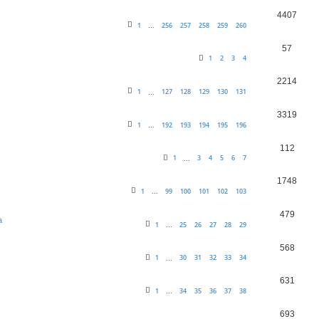
4407
1
256
257
258
259
260
...
57
1
2
3
4
2214
1
127
128
129
130
131
...
3319
1
192
193
194
195
196
...
112
1
3
4
5
6
7
...
1748
1
99
100
101
102
103
...
479
a
1
25
26
27
28
29
...
568
1
30
31
32
33
34
...
631
1
34
35
36
37
38
...
693