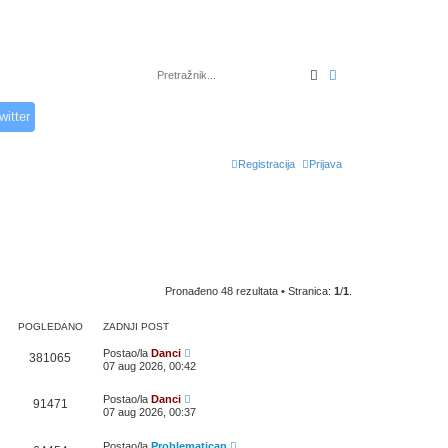
Pretražnik
Napredno pretraž
witter
Registracija
Prijava
Pronađeno 48 rezultata • Stranica:
1
/
1
.
POGLEDANO
ZADNJI POST
Postao/la
Danci
381065
07 aug 2026, 00:42
Postao/la
Danci
91471
07 aug 2026, 00:37
Postao/la
Problematican