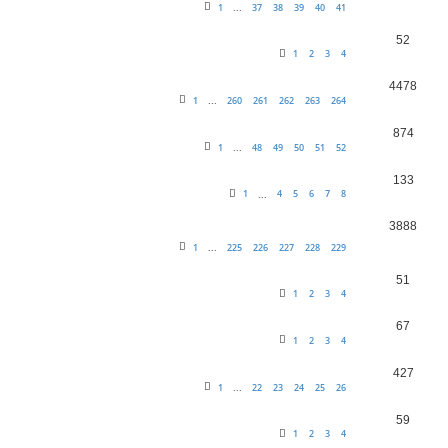
1
37
38
39
40
41
...
52
1
2
3
4
4478
1
260
261
262
263
264
...
874
1
48
49
50
51
52
...
133
1
4
5
6
7
8
...
3888
1
225
226
227
228
229
...
51
1
2
3
4
67
1
2
3
4
427
1
22
23
24
25
26
...
59
1
2
3
4