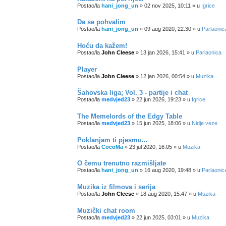
Postao/la
hani_jong_un
»
02 nov 2025, 10:11
» u
Igrice
Da se pohvalim
Postao/la
hani_jong_un
»
09 aug 2020, 22:30
» u
Parlaonic
Hoću da kažem!
Postao/la
John Cleese
»
13 jan 2026, 15:41
» u
Parlaonica
Player
Postao/la
John Cleese
»
12 jan 2026, 00:54
» u
Muzika
Šahovska liga; Vol. 3 - partije i chat
Postao/la
medvjed23
»
22 jun 2026, 19:23
» u
Igrice
The Memelords of the Edgy Table
Postao/la
medvjed23
»
15 jun 2025, 18:06
» u
Nidje veze
Poklanjam ti pjesmu...
Postao/la
CocoMa
»
23 jul 2020, 16:05
» u
Muzika
O čemu trenutno razmišljate
Postao/la
hani_jong_un
»
16 aug 2020, 19:48
» u
Parlaonic
Muzika iz filmova i serija
Postao/la
John Cleese
»
18 aug 2020, 15:47
» u
Muzika
Muzički chat room
Postao/la
medvjed23
»
22 jun 2025, 03:01
» u
Muzika