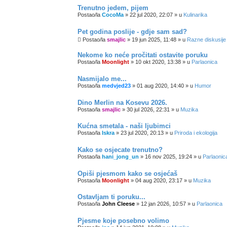
Trenutno jedem, pijem
Postao/la
CocoMa
»
22 jul 2020, 22:07
» u
Kulinarika
Pet godina poslije - gdje sam sad?
Postao/la
smajlic
»
19 jun 2025, 11:48
» u
Razne diskusije
Nekome ko neće pročitati ostavite poruku
Postao/la
Moonlight
»
10 okt 2020, 13:38
» u
Parlaonica
Nasmijalo me...
Postao/la
medvjed23
»
01 aug 2020, 14:40
» u
Humor
Dino Merlin na Kosevu 2026.
Postao/la
smajlic
»
30 jul 2026, 22:31
» u
Muzika
Kućna smetala - naši ljubimci
Postao/la
Iskra
»
23 jul 2020, 20:13
» u
Priroda i ekologija
Kako se osjecate trenutno?
Postao/la
hani_jong_un
»
16 nov 2025, 19:24
» u
Parlaonic
Opiši pjesmom kako se osjećaš
Postao/la
Moonlight
»
04 aug 2020, 23:17
» u
Muzika
Ostavljam ti poruku...
Postao/la
John Cleese
»
12 jan 2026, 10:57
» u
Parlaonica
Pjesme koje posebno volimo