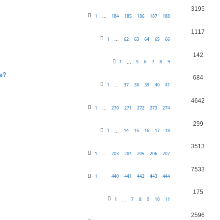
3195
1
184
185
186
187
188
...
1117
1
62
63
64
65
66
...
142
1
5
6
7
8
9
...
je?
684
1
37
38
39
40
41
...
4642
1
270
271
272
273
274
...
299
1
14
15
16
17
18
...
3513
1
203
204
205
206
207
...
7533
1
440
441
442
443
444
...
175
1
7
8
9
10
11
...
2596