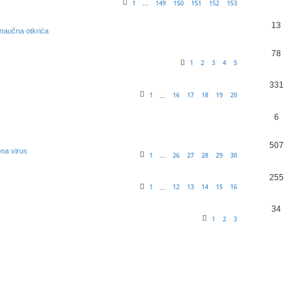
1
149
150
151
152
153
...
13
 naučna otkrića
78
1
2
3
4
5
331
1
16
17
18
19
20
...
6
507
na virus
1
26
27
28
29
30
...
255
1
12
13
14
15
16
...
34
1
2
3