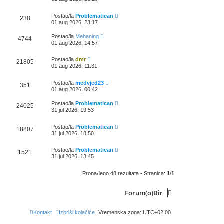
Postao/la
Problematican
238
01 aug 2026, 23:17
Postao/la
Mehaning
4744
01 aug 2026, 14:57
Postao/la
dmr
21805
01 aug 2026, 11:31
Postao/la
medvjed23
351
01 aug 2026, 00:42
Postao/la
Problematican
24025
31 jul 2026, 19:53
Postao/la
Problematican
18807
31 jul 2026, 18:50
Postao/la
Problematican
1521
31 jul 2026, 13:45
Pronađeno 48 rezultata • Stranica:
1
/
1
.
Forum(o)Bir
Kontakt
Izbriši kolačiće
Vremenska zona:
UTC+02:00