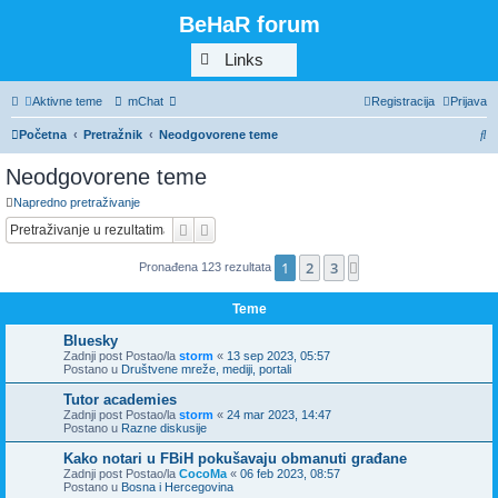
BeHaR forum
Links
Aktivne teme
mChat
Registracija
Prijava
P
Početna
Pretražnik
Neodgovorene teme
r
Neodgovorene teme
e
Napredno pretraživanje
t
Pretražnik
Napredno pretraživanje
r
1
2
3
Sljedeća
Pronađena 123 rezultata
a
ž
Teme
n
Bluesky
i
Zadnji post Postao/la
storm
«
13 sep 2023, 05:57
Postano u
Društvene mreže, mediji, portali
k
Tutor academies
Zadnji post Postao/la
storm
«
24 mar 2023, 14:47
Postano u
Razne diskusije
Kako notari u FBiH pokušavaju obmanuti građane
Zadnji post Postao/la
CocoMa
«
06 feb 2023, 08:57
Postano u
Bosna i Hercegovina