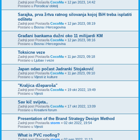
Zadnji post Postao/la
CocoMa
«
12 jan 2023, 14:42
Postano u
Porodica/ obitelj
Sarajka, prva žrtva ratnog silovanja kojoj BiH treba isplatiti
odštetu
Zadnji post Postao/la
CocoMa
«
12 jan 2023, 08:19
Postano u
Bosna i Hercegovina
Građani bankama dužni oko 11 milijardi KM
Zadnji post Postao/la
CocoMa
«
12 jan 2023, 08:16
Postano u
Bosna i Hercegovina
Toksicne veze
Zadnji post Postao/la
CocoMa
«
11 jan 2023, 09:18
Postano u
Ljubav i veze
Japan odao počast Jadranki Stojaković
Zadnji post Postao/la
CocoMa
«
11 jan 2023, 09:10
Postano u
Vijesti iz kulture
"Kraljica džeparoša"
Zadnji post Postao/la
CocoMa
«
19 okt 2022, 19:49
Postano u
Vijesti
Sav kič svijeta..
Zadnji post Postao/la
CocoMa
«
17 okt 2022, 13:09
Postano u
Kreativni forum
Presentation of the Brand Strategy Design Method
Zadnji post Postao/la
storm
«
02 okt 2022, 19:54
Postano u
Vijesti
What is PVC roofing?
Zadnji post Postao/la
storm
«
02 sep 2022, 11:13