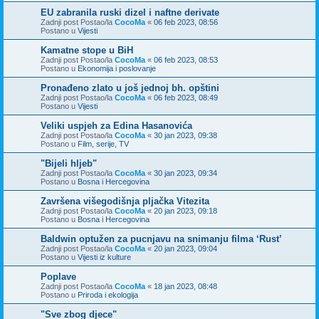
EU zabranila ruski dizel i naftne derivate
Zadnji post Postao/la
CocoMa
«
06 feb 2023, 08:56
Postano u
Vijesti
Kamatne stope u BiH
Zadnji post Postao/la
CocoMa
«
06 feb 2023, 08:53
Postano u
Ekonomija i poslovanje
Pronađeno zlato u još jednoj bh. opštini
Zadnji post Postao/la
CocoMa
«
06 feb 2023, 08:49
Postano u
Vijesti
Veliki uspjeh za Edina Hasanovića
Zadnji post Postao/la
CocoMa
«
30 jan 2023, 09:38
Postano u
Film, serije, TV
"Bijeli hljeb"
Zadnji post Postao/la
CocoMa
«
30 jan 2023, 09:34
Postano u
Bosna i Hercegovina
Završena višegodišnja pljačka Vitezita
Zadnji post Postao/la
CocoMa
«
20 jan 2023, 09:18
Postano u
Bosna i Hercegovina
Baldwin optužen za pucnjavu na snimanju filma ‘Rust’
Zadnji post Postao/la
CocoMa
«
20 jan 2023, 09:04
Postano u
Vijesti iz kulture
Poplave
Zadnji post Postao/la
CocoMa
«
18 jan 2023, 08:48
Postano u
Priroda i ekologija
"Sve zbog djece"