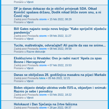
Postano u
Vijesti
DF je danas dokazao da je obični privjesak SDA. Otkad
Komšić spašava državu, Dodik nikad bliže svom snu, a ni
Čović nije
Zadnji post Postao/la
storm
«
15 feb 2022, 08:29
Postano u
Vijesti
Bill Gates najavio svoju novu knjigu "Kako spriječiti sljedeću
pandemiju"
Zadnji post Postao/la
storm
«
09 feb 2022, 11:27
Postano u
Vijesti
Tucite, maltretirajte, odvraćajte!! Ali pazite da vas ne snime...
Zadnji post Postao/la
storm
«
08 feb 2022, 09:58
Postano u
Razne diskusije
Ekskluzivno iz Hrvatske: Ovo je radni nacrt ‘Apela za spas
Bosne i Hercegovine’
Zadnji post Postao/la
storm
«
07 feb 2022, 15:53
Postano u
Vijesti
Danas se obilježava 28. godišnjica masakra na pijaci Markale
Zadnji post Postao/la
Iskra
«
05 feb 2022, 12:21
Postano u
Vijesti
Biden objavio detalje ubistva vođe ISIS-a, objavljen i snimak:
Raznio je sebe i porodicu
Zadnji post Postao/la
storm
«
03 feb 2022, 18:22
Postano u
Vijesti
Holokaust i Dan Sjećanja na žrtve fašizma
Zadnji post Postao/la
storm
«
28 jan 2022, 08:37