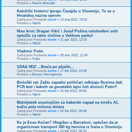
Postano u
Razne diskusije
Katolički histerici tjeraju Čavajdu u Sloveniju. To se u
Hrvatskoj naziva vjerom
Zadnji post Postao/la
storm
«
13 maj 2022, 19:52
Postano u
Vijesti
Nisu krivi: Dragan Vikić i Jusuf Pušina oslobođeni svih
optužbi za ratne zločine u Velikom parku!
Zadnji post Postao/la
storm
«
21 apr 2022, 12:33
Postano u
Vijesti
Vladimir Putin
Zadnji post Postao/la
storm
«
28 mar 2022, 11:40
Postano u
Svijet
SDA& HDZ ...Braća po pljački...
Zadnji post Postao/la
storm
«
17 feb 2022, 19:35
Postano u
Bosna i Hercegovina
Biološki rat: Zašto zapadni političari odbijaju Rusima dati
PCR test i kakvih se genetskih tajni želi domoći Putin?
Zadnji post Postao/la
storm
«
16 feb 2022, 09:06
Postano u
Vijesti
Maloljetnik osumnjičen za hakerski napad na mrežu A1,
tražio pola miliona dolara
Zadnji post Postao/la
storm
«
15 feb 2022, 08:48
Postano u
Vijesti
Ko je Enes Kočan? Uhapšen u Barceloni, optužen da je
organizovao transport 300 kg heroina iz Irana u Sloveniju
Zadnji post Postao/la
storm
«
15 feb 2022, 08:33