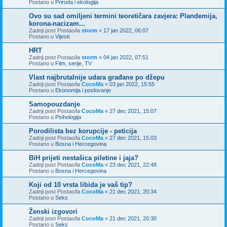
Postano u
Priroda i ekologija
Ovo su sad omiljeni termini teoretičara zavjera: Plandemija,
korona-nacizam...
Zadnji post Postao/la
storm
«
17 jan 2022, 06:07
Postano u
Vijesti
HRT
Zadnji post Postao/la
storm
«
04 jan 2022, 07:51
Postano u
Film, serije, TV
Vlast najbrutalnije udara građane po džepu
Zadnji post Postao/la
CocoMa
«
03 jan 2022, 15:55
Postano u
Ekonomija i poslovanje
Samopouzdanje
Zadnji post Postao/la
CocoMa
«
27 dec 2021, 15:07
Postano u
Psihologija
Porodilista bez korupcije - peticija
Zadnji post Postao/la
CocoMa
«
27 dec 2021, 15:03
Postano u
Bosna i Hercegovina
BiH prijeti nestašica piletine i jaja?
Zadnji post Postao/la
CocoMa
«
23 dec 2021, 22:48
Postano u
Bosna i Hercegovina
Koji od 10 vrsta libida je vaš tip?
Zadnji post Postao/la
CocoMa
«
21 dec 2021, 20:34
Postano u
Seks
Ženski izgovori
Zadnji post Postao/la
CocoMa
«
21 dec 2021, 20:30
Postano u
Seks