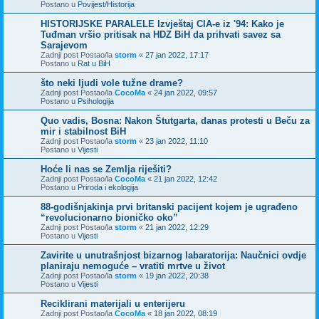
Postano u
Povijest/Historija
HISTORIJSKE PARALELE Izvještaj CIA-e iz '94: Kako je
Tuđman vršio pritisak na HDZ BiH da prihvati savez sa
Sarajevom
Zadnji post Postao/la
storm
«
27 jan 2022, 17:17
Postano u
Rat u BiH
što neki ljudi vole tužne drame?
Zadnji post Postao/la
CocoMa
«
24 jan 2022, 09:57
Postano u
Psihologija
Quo vadis, Bosna: Nakon Štutgarta, danas protesti u Beču za
mir i stabilnost BiH
Zadnji post Postao/la
storm
«
23 jan 2022, 11:10
Postano u
Vijesti
Hoće li nas se Zemlja riješiti?
Zadnji post Postao/la
CocoMa
«
21 jan 2022, 12:42
Postano u
Priroda i ekologija
88-godišnjakinja prvi britanski pacijent kojem je ugrađeno
“revolucionarno bioničko oko”
Zadnji post Postao/la
storm
«
21 jan 2022, 12:29
Postano u
Vijesti
Zavirite u unutrašnjost bizarnog labaratorija: Naučnici ovdje
planiraju nemoguće – vratiti mrtve u život
Zadnji post Postao/la
storm
«
19 jan 2022, 20:38
Postano u
Vijesti
Reciklirani materijali u enterijeru
Zadnji post Postao/la
CocoMa
«
18 jan 2022, 08:19