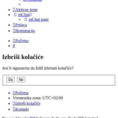
Aktivne teme
mChat
mChat page
Prijava
Registracija
Početna
Pretražnik
Izbriši kolačiće
Jesi li siguran/na da želiš izbrisati kolačiće?
Početna
Vremenska zona:
UTC+02:00
Izbriši kolačiće
Kontakt