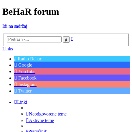
BeHaR forum
Idi na sadržaj
Napredno
Pretražnik
pretraživanje
Links
Radio Behar
Google
YouTube
Facebook
Instagram
Twitter
Linki
Neodgovorene teme
Aktivne teme
Pretražnik