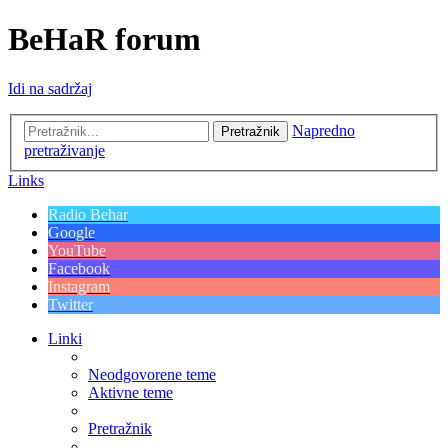
BeHaR forum
Idi na sadržaj
Napredno
Pretražnik
pretraživanje
Links
Radio Behar
Google
YouTube
Facebook
Instagram
Twitter
Linki
Neodgovorene teme
Aktivne teme
Pretražnik