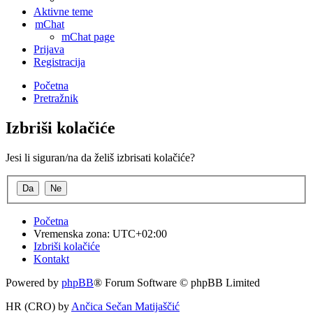
Aktivne teme
mChat
mChat page
Prijava
Registracija
Početna
Pretražnik
Izbriši kolačiće
Jesi li siguran/na da želiš izbrisati kolačiće?
Početna
Vremenska zona:
UTC+02:00
Izbriši kolačiće
Kontakt
Powered by
phpBB
® Forum Software © phpBB Limited
HR (CRO) by
Ančica Sečan Matijaščić