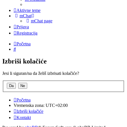
Aktivne teme
mChat
mChat page
Prijava
Registracija
Početna
Pretražnik
Izbriši kolačiće
Jesi li siguran/na da želiš izbrisati kolačiće?
Početna
Vremenska zona:
UTC+02:00
Izbriši kolačiće
Kontakt