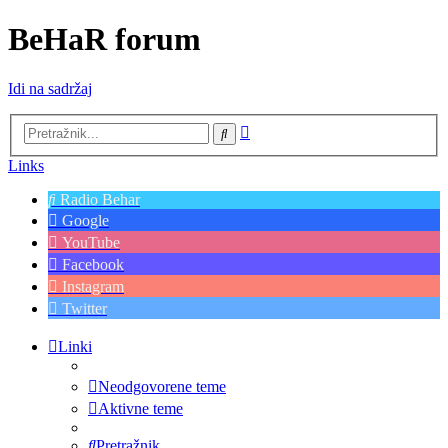
BeHaR forum
Idi na sadržaj
Napredno
Pretražnik
pretraživanje
Links
Radio Behar
Google
YouTube
Facebook
Instagram
Twitter
Linki
Neodgovorene teme
Aktivne teme
Pretražnik