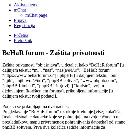
Aktivne teme
mChat
mChat page
Prijava
Registracija
Početna
Pretražnik
BeHaR forum - Zaštita privatnosti
Zaštita privatnosti “objašnjava”, u detalje, kako “BeHaR forum” [u
daljnjem tekstu: “mi”, “nas”, “naš(a/e/i/u)”, “BeHaR forum”,
“https://www.beharforum.si”] i phpBB [u daljnjem tekstu: “oni”,
“njih”, “njihov(a/e/i/u)”, “phpBB softver”, “www.phpbb.com”,
“phpBB Limited”, “phpBB Tim(ovi)”] “koriste”, tvojim
djelovanjem [korištenjem foruma], prikupljene informacije [u
daljnjem tekstu: tvoji podatci].
Podatci se prikupljaju na dva načina.
Pregledavanje “BeHaR forum” uzrokuje kreiranje [više] kolačića
[male tekstualne datoteke koje se pohranjuju na tvoje računalo u
preglednikovu mapu privremenog pohranjivanja datoteka] od strane
phpBB softvera. Prva dva kolačića sadrže informacije za