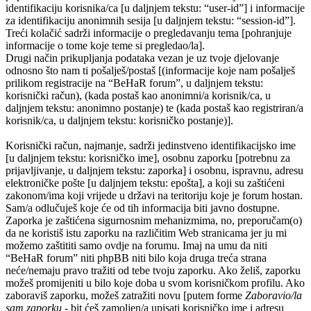
identifikaciju korisnika/ca [u daljnjem tekstu: “user-id”] i informacije
za identifikaciju anonimnih sesija [u daljnjem tekstu: “session-id”].
Treći kolačić sadrži informacije o pregledavanju tema [pohranjuje
informacije o tome koje teme si pregledao/la].
Drugi način prikupljanja podataka vezan je uz tvoje djelovanje
odnosno što nam ti pošalješ/postaš [(informacije koje nam pošalješ
prilikom registracije na “BeHaR forum”, u daljnjem tekstu:
korisnički račun), (kada postaš kao anonimni/a korisnik/ca, u
daljnjem tekstu: anonimno postanje) te (kada postaš kao registriran/a
korisnik/ca, u daljnjem tekstu: korisničko postanje)].
Korisnički račun, najmanje, sadrži jedinstveno identifikacijsko ime
[u daljnjem tekstu: korisničko ime], osobnu zaporku [potrebnu za
prijavljivanje, u daljnjem tekstu: zaporka] i osobnu, ispravnu, adresu
elektroničke pošte [u daljnjem tekstu: epošta], a koji su zaštićeni
zakonom/ima koji vrijede u državi na teritoriju koje je forum hostan.
Sam/a odlučuješ koje će od tih informacija biti javno dostupne.
Zaporka je zaštićena sigurnosnim mehanizmima, no, preporučam(o)
da ne koristiš istu zaporku na različitim Web stranicama jer ju mi
možemo zaštititi samo ovdje na forumu. Imaj na umu da niti
“BeHaR forum” niti phpBB niti bilo koja druga treća strana
neće/nemaju pravo tražiti od tebe tvoju zaporku. Ako želiš, zaporku
možeš promijeniti u bilo koje doba u svom korisničkom profilu. Ako
zaboraviš zaporku, možeš zatražiti novu [putem forme
Zaboravio/la
sam zaporku
- bit ćeš zamoljen/a upisati korisničko ime i adresu