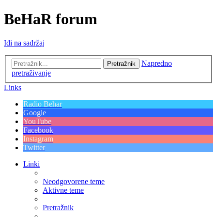
BeHaR forum
Idi na sadržaj
Napredno
Pretražnik
pretraživanje
Links
Radio Behar
Google
YouTube
Facebook
Instagram
Twitter
Linki
Neodgovorene teme
Aktivne teme
Pretražnik