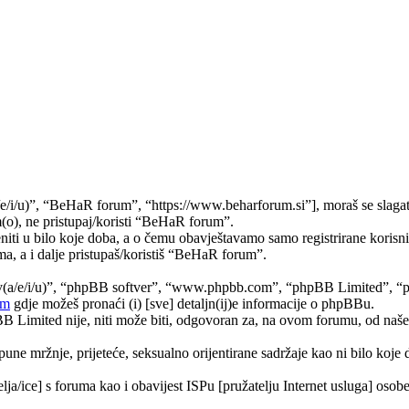
e/i/u)”, “BeHaR forum”, “https://www.beharforum.si”], moraš se slagat
(o), ne pristupaj/koristi “BeHaR forum”.
ti u bilo koje doba, a o čemu obavještavamo samo registrirane korisnik
ma, a i dalje pristupaš/koristiš “BeHaR forum”.
hov(a/e/i/u)”, “phpBB softver”, “www.phpbb.com”, “phpBB Limited”, “
om
gdje možeš pronaći (i) [sve] detaljn(ij)e informacije o phpBBu.
Limited nije, niti može biti, odgovoran za, na ovom forumu, od naše s
pune mržnje, prijeteće, seksualno orijentirane sadržaje kao ni bilo koje 
lja/ice] s foruma kao i obavijest ISPu [pružatelju Internet usluga] osobe 