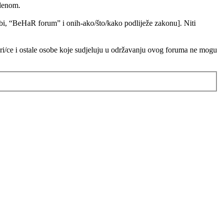
edenom.
 tebi, “BeHaR forum” i onih-ako/što/kako podliježe zakonu]. Niti
ori/ce i ostale osobe koje sudjeluju u održavanju ovog foruma ne mogu