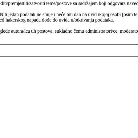
diti/premjestiti/zatvoriti teme/postove sa sadržajem koji odgovara nav
. Niti jedan podatak ne smije i neće biti dan na uvid ikojoj osobi [osim
ed hakerskog napada dođe do uvida u/otkrivanja podataka.
lede autora/ica tih postova, sukladno čemu administratori/ce, moderat