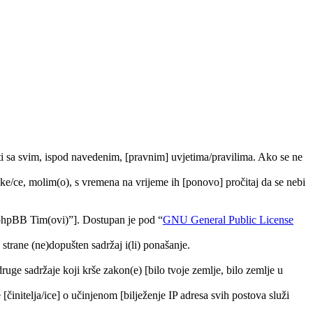
i sa svim, ispod navedenim, [pravnim] uvjetima/pravilima. Ako se ne
e/ce, molim(o), s vremena na vrijeme ih [ponovo] pročitaj da se nebi
phpBB Tim(ovi)”]. Dostupan je pod “
GNU General Public License
trane (ne)dopušten sadržaj i(li) ponašanje.
druge sadržaje koji krše zakon(e) [bilo tvoje zemlje, bilo zemlje u
[činitelja/ice] o učinjenom [bilježenje IP adresa svih postova služi