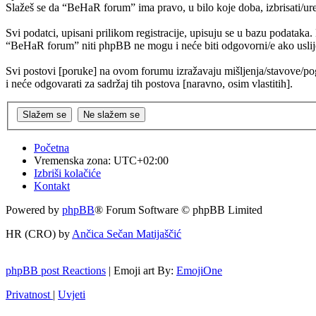
Slažeš se da “BeHaR forum” ima pravo, u bilo koje doba, izbrisati/ure
Svi podatci, upisani prilikom registracije, upisuju se u bazu podataka
“BeHaR forum” niti phpBB ne mogu i neće biti odgovorni/e ako uslij
Svi postovi [poruke] na ovom forumu izražavaju mišljenja/stavove/pog
i neće odgovarati za sadržaj tih postova [naravno, osim vlastitih].
Početna
Vremenska zona:
UTC+02:00
Izbriši kolačiće
Kontakt
Powered by
phpBB
® Forum Software © phpBB Limited
HR (CRO) by
Ančica Sečan Matijaščić
phpBB post Reactions
| Emoji art By:
EmojiOne
Privatnost
|
Uvjeti