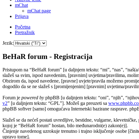
mChat
mChat page
Prijava
Početna
Pretražnik
Jezik:
BeHaR forum - Registracija
Pristupom na “BeHaR forum” [u daljnjem tekstu: “mi”, “nas”, “naš(a/
slažeš sa svim, ispod navedenim, [pravnim] uvjetima/pravilima, molim
Obzirom da, ispod navedene, [pravne] uvjete/pravila možemo promijeni
dogodilo da se ne slažeš s [promijenjenim] [pravnim] uvjetima/pravili
Forum je
powered by
phpBB [u daljnjem tekstu: “oni”, “njih”, “nji
v2
” [u daljnjem tekstu: “GPL”]. Možeš ga preuzeti sa
www.phpbb.c
phpBB softver [samo] omogućava Internetski bazirane rasprave. phpBB 
Slažeš se da nećeš postati uvredljive, bestidne, vulgarne, klevetničke, 
kojoj je “BeHaR forum” hostan, bilo međunarodni(e) zakon(e)].
Činjenje navedenog uzrokuje trenutno i trajno isključenje osobe [činite
upravo tome].