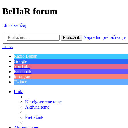
BeHaR forum
Idi na sadržaj
Napredno pretraživanje
Pretražnik
Links
Radio Behar
Google
YouTube
Facebook
Instagram
Twitter
Linki
Neodgovorene teme
Aktivne teme
Pretražnik
Aktivne teme