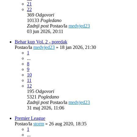
21
22
369
Odgovori
10133
Pogledano
Zadnji post
Postao/la
medvjed23
03 jun 2026, 20:11
Behar kup Vol. 2 - poredak
Postao/la
medvjed23
»
18 jan 2026, 21:30
1
...
8
9
10
11
12
195
Odgovori
5321
Pogledano
Zadnji post
Postao/la
medvjed23
31 maj 2026, 11:06
Premier League
Postao/la
storm
»
26 aug 2020, 18:35
1
...