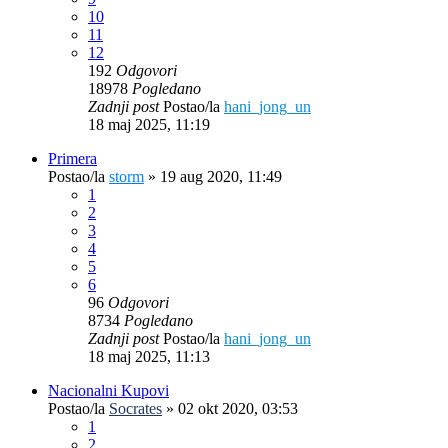
10
11
12
192
Odgovori
18978
Pogledano
Zadnji post
Postao/la
hani_jong_un
18 maj 2025, 11:19
Primera
Postao/la
storm
»
19 aug 2020, 11:49
1
2
3
4
5
6
96
Odgovori
8734
Pogledano
Zadnji post
Postao/la
hani_jong_un
18 maj 2025, 11:13
Nacionalni Kupovi
Postao/la
Socrates
»
02 okt 2020, 03:53
1
2