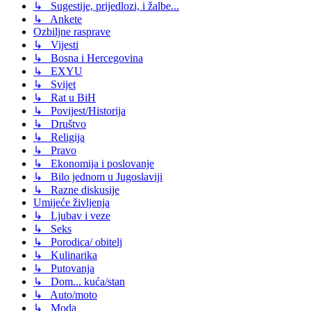
↳ Sugestije, prijedlozi, i žalbe...
↳ Ankete
Ozbiljne rasprave
↳ Vijesti
↳ Bosna i Hercegovina
↳ EXYU
↳ Svijet
↳ Rat u BiH
↳ Povijest/Historija
↳ Društvo
↳ Religija
↳ Pravo
↳ Ekonomija i poslovanje
↳ Bilo jednom u Jugoslaviji
↳ Razne diskusije
Umijeće življenja
↳ Ljubav i veze
↳ Seks
↳ Porodica/ obitelj
↳ Kulinarika
↳ Putovanja
↳ Dom... kuća/stan
↳ Auto/moto
↳ Moda