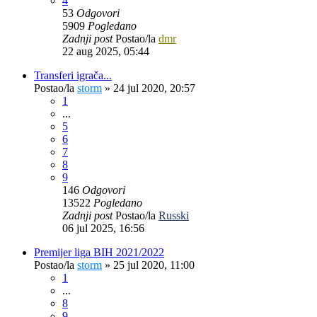
4
53
Odgovori
5909
Pogledano
Zadnji post
Postao/la
dmr
22 aug 2025, 05:44
Transferi igrača...
Postao/la
storm
»
24 jul 2020, 20:57
1
...
5
6
7
8
9
146
Odgovori
13522
Pogledano
Zadnji post
Postao/la
Russki
06 jul 2025, 16:56
Premijer liga BIH 2021/2022
Postao/la
storm
»
25 jul 2020, 11:00
1
...
8
9