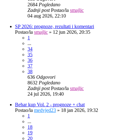
2684
Pogledano
Zadnji post
Postao/la
smajlic
04 aug 2026, 22:10
SP 2026: prognoze, rezultati i komentari
Postao/la
smajlic
»
12 jun 2026, 20:35
1
...
34
35
36
37
38
636
Odgovori
8632
Pogledano
Zadnji post
Postao/la
smajlic
24 jul 2026, 19:40
Behar kup Vol. 2 - prognoze + chat
Postao/la
medvjed23
»
18 jan 2026, 19:32
1
...
18
19
20