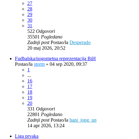
27
28
29
30
31
522
Odgovori
35501
Pogledano
Zadnji post
Postao/la
Desperado
20 maj 2026, 20:52
Fudbalska/nogometna reprezentacija BiH
Postao/la
storm
»
04 sep 2020, 09:37
1
...
16
17
18
19
20
331
Odgovori
22801
Pogledano
Zadnji post
Postao/la
hani_jong_un
14 apr 2026, 13:24
Liga prvaka