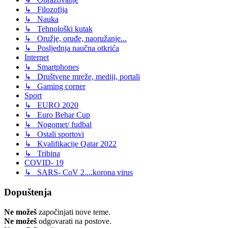
↳ Filozofija
↳ Nauka
↳ Tehnološki kutak
↳ Oružje, oruđe, naoružanje...
↳ Posljednja naučna otkrića
Internet
↳ Smartphones
↳ Društvene mreže, mediji, portali
↳ Gaming corner
Sport
↳ EURO 2020
↳ Euro Behar Cup
↳ Nogomet/ fudbal
↳ Ostali sportovi
↳ Kvalifikacije Qatar 2022
↳ Tribina
COVID- 19
↳ SARS- CoV 2....korona virus
Dopuštenja
Ne možeš
započinjati nove teme.
Ne možeš
odgovarati na postove.