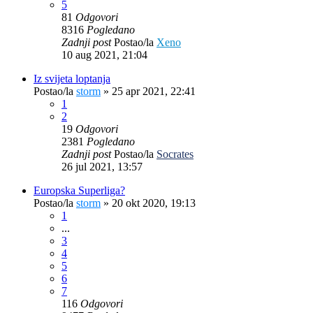
5
81
Odgovori
8316
Pogledano
Zadnji post
Postao/la
Xeno
10 aug 2021, 21:04
Iz svijeta loptanja
Postao/la
storm
»
25 apr 2021, 22:41
1
2
19
Odgovori
2381
Pogledano
Zadnji post
Postao/la
Socrates
26 jul 2021, 13:57
Europska Superliga?
Postao/la
storm
»
20 okt 2020, 19:13
1
...
3
4
5
6
7
116
Odgovori