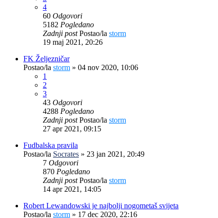
4
60
Odgovori
5182
Pogledano
Zadnji post
Postao/la
storm
19 maj 2021, 20:26
FK Željezničar
Postao/la
storm
»
04 nov 2020, 10:06
1
2
3
43
Odgovori
4288
Pogledano
Zadnji post
Postao/la
storm
27 apr 2021, 09:15
Fudbalska pravila
Postao/la
Socrates
»
23 jan 2021, 20:49
7
Odgovori
870
Pogledano
Zadnji post
Postao/la
storm
14 apr 2021, 14:05
Robert Lewandowski je najbolji nogometaš svijeta
Postao/la
storm
»
17 dec 2020, 22:16