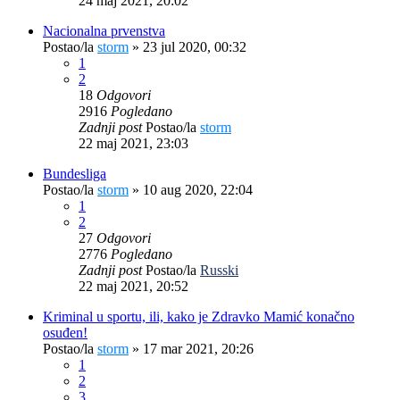
24 maj 2021, 20:02
Nacionalna prvenstva
Postao/la
storm
»
23 jul 2020, 00:32
1
2
18
Odgovori
2916
Pogledano
Zadnji post
Postao/la
storm
22 maj 2021, 23:03
Bundesliga
Postao/la
storm
»
10 aug 2020, 22:04
1
2
27
Odgovori
2776
Pogledano
Zadnji post
Postao/la
Russki
22 maj 2021, 20:52
Kriminal u sportu, ili, kako je Zdravko Mamić konačno
osuđen!
Postao/la
storm
»
17 mar 2021, 20:26
1
2
3