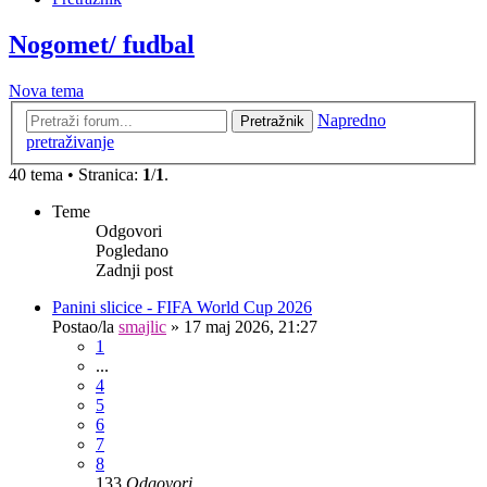
Nogomet/ fudbal
Nova tema
Napredno
Pretražnik
pretraživanje
40 tema • Stranica:
1
/
1
.
Teme
Odgovori
Pogledano
Zadnji post
Panini slicice - FIFA World Cup 2026
Postao/la
smajlic
»
17 maj 2026, 21:27
1
...
4
5
6
7
8
133
Odgovori