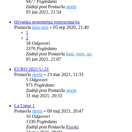
9477
Pogledano
Zadnji post
Postao/la
storm
05 jun 2021, 21:54
Hrvatska nogometna reprezentacija
Postao/la
laga-nini
»
05 sep 2020, 21:40
1
2
18
Odgovori
2370
Pogledano
Zadnji post
Postao/la
hani_jong_un
05 jun 2021, 21:07
EURO 2021 U-21
Postao/la
storm
»
23 mar 2021, 11:33
5
Odgovori
971
Pogledano
Zadnji post
Postao/la
storm
31 maj 2021, 20:33
La Ligue 1
Postao/la
storm
»
09 maj 2021, 20:47
16
Odgovori
1330
Pogledano
Zadnji post
Postao/la
Russki