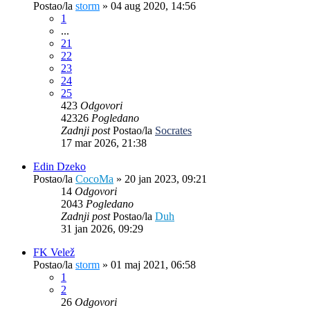
Postao/la
storm
»
04 aug 2020, 14:56
1
...
21
22
23
24
25
423
Odgovori
42326
Pogledano
Zadnji post
Postao/la
Socrates
17 mar 2026, 21:38
Edin Dzeko
Postao/la
CocoMa
»
20 jan 2023, 09:21
14
Odgovori
2043
Pogledano
Zadnji post
Postao/la
Duh
31 jan 2026, 09:29
FK Velež
Postao/la
storm
»
01 maj 2021, 06:58
1
2
26
Odgovori