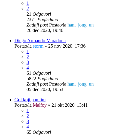
1
2
21
Odgovori
2371
Pogledano
Zadnji post
Postao/la
hani_jong_un
26 dec 2020, 19:46
Diego Armando Maradona
Postao/la
storm
»
25 nov 2020, 17:36
1
2
3
4
61
Odgovori
5822
Pogledano
Zadnji post
Postao/la
hani_jong_un
05 dec 2020, 19:53
Gol koji pamtim
Postao/la
Malfoy
»
21 okt 2020, 13:41
1
2
3
4
65
Odgovori