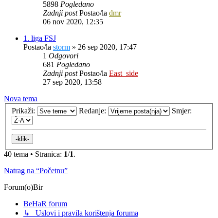
5898
Pogledano
Zadnji post
Postao/la
dmr
06 nov 2020, 12:35
1. liga FSJ
Postao/la
storm
»
26 sep 2020, 17:47
1
Odgovori
681
Pogledano
Zadnji post
Postao/la
East_side
27 sep 2020, 13:58
Nova tema
Prikaži:
Redanje:
Smjer:
40 tema • Stranica:
1
/
1
.
Natrag na “Početnu”
Forum(o)Bir
BeHaR forum
↳ Uslovi i pravila korištenja foruma