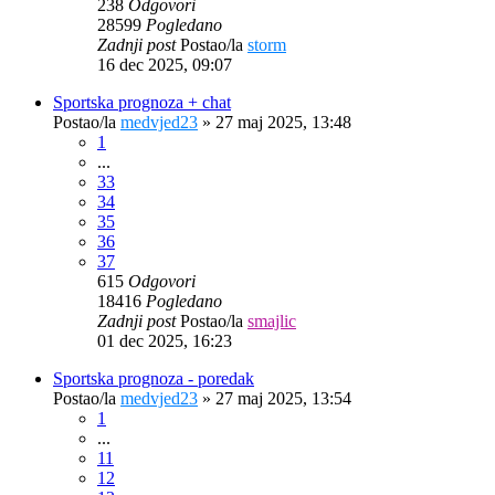
238
Odgovori
28599
Pogledano
Zadnji post
Postao/la
storm
16 dec 2025, 09:07
Sportska prognoza + chat
Postao/la
medvjed23
»
27 maj 2025, 13:48
1
...
33
34
35
36
37
615
Odgovori
18416
Pogledano
Zadnji post
Postao/la
smajlic
01 dec 2025, 16:23
Sportska prognoza - poredak
Postao/la
medvjed23
»
27 maj 2025, 13:54
1
...
11
12