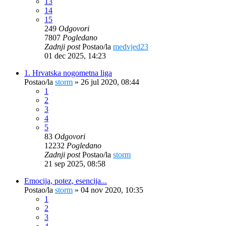
13
14
15
249
Odgovori
7807
Pogledano
Zadnji post
Postao/la
medvjed23
01 dec 2025, 14:23
1. Hrvatska nogometna liga
Postao/la
storm
»
26 jul 2020, 08:44
1
2
3
4
5
83
Odgovori
12232
Pogledano
Zadnji post
Postao/la
storm
21 sep 2025, 08:58
Emocija, potez, esencija...
Postao/la
storm
»
04 nov 2020, 10:35
1
2
3