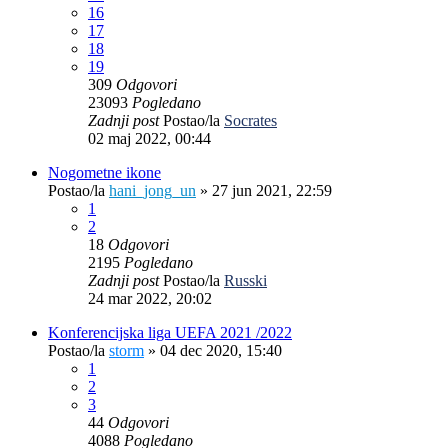
16
17
18
19
309
Odgovori
23093
Pogledano
Zadnji post
Postao/la
Socrates
02 maj 2022, 00:44
Nogometne ikone
Postao/la
hani_jong_un
»
27 jun 2021, 22:59
1
2
18
Odgovori
2195
Pogledano
Zadnji post
Postao/la
Russki
24 mar 2022, 20:02
Konferencijska liga UEFA 2021 /2022
Postao/la
storm
»
04 dec 2020, 15:40
1
2
3
44
Odgovori
4088
Pogledano