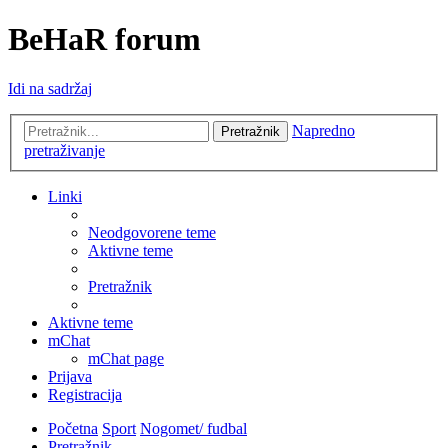
BeHaR forum
Idi na sadržaj
Napredno
Pretražnik
pretraživanje
Linki
Neodgovorene teme
Aktivne teme
Pretražnik
Aktivne teme
mChat
mChat page
Prijava
Registracija
Početna
Sport
Nogomet/ fudbal
Pretražnik