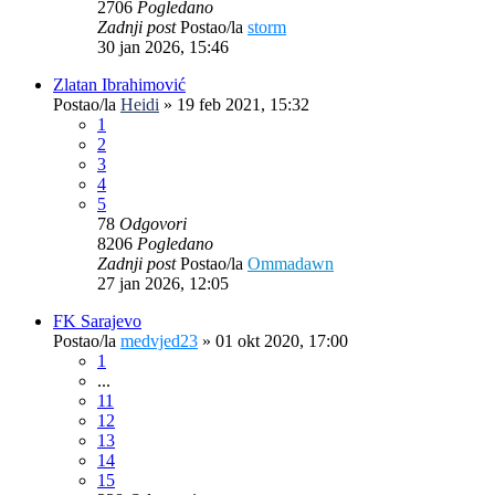
2706
Pogledano
Zadnji post
Postao/la
storm
30 jan 2026, 15:46
Zlatan Ibrahimović
Postao/la
Heidi
»
19 feb 2021, 15:32
1
2
3
4
5
78
Odgovori
8206
Pogledano
Zadnji post
Postao/la
Ommadawn
27 jan 2026, 12:05
FK Sarajevo
Postao/la
medvjed23
»
01 okt 2020, 17:00
1
...
11
12
13
14
15