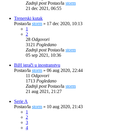
Zadnji post
Postao/la
storm
21 dec 2021, 06:55
Trenerski kutak
Postao/la
storm
»
17 dec 2020, 10:13
1
2
28
Odgovori
3121
Pogledano
Zadnji post
Postao/la
storm
05 sep 2021, 10:36
BiH igrači u inostranstvu
Postao/la
storm
»
06 aug 2020, 22:44
11
Odgovori
1713
Pogledano
Zadnji post
Postao/la
storm
21 aug 2021, 21:27
Serie A
Postao/la
storm
»
10 aug 2020, 21:43
1
2
3
4