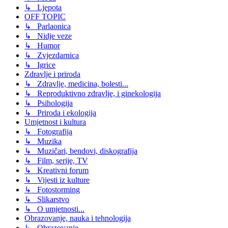
↳ Ljepota
OFF TOPIC
↳ Parlaonica
↳ Nidje veze
↳ Humor
↳ Zvjezdarnica
↳ Igrice
Zdravlje i priroda
↳ Zdravlje, medicina, bolesti...
↳ Reproduktivno zdravlje, i ginekologija
↳ Psihologija
↳ Priroda i ekologija
Umjetnost i kultura
↳ Fotografija
↳ Muzika
↳ Muzičari, bendovi, diskografija
↳ Film, serije, TV
↳ Kreativni forum
↳ Vijesti iz kulture
↳ Fotostorming
↳ Slikarstvo
↳ O umjetnosti...
Obrazovanje, nauka i tehnologija
↳ Obrazovanje