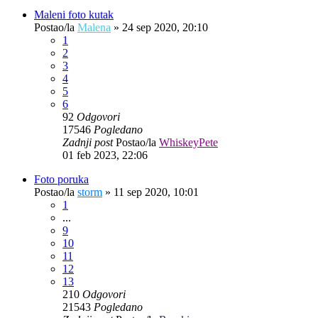
Maleni foto kutak
Postao/la
Malena
»
24 sep 2020, 20:10
1
2
3
4
5
6
92
Odgovori
17546
Pogledano
Zadnji post
Postao/la
WhiskeyPete
01 feb 2023, 22:06
Foto poruka
Postao/la
storm
»
11 sep 2020, 10:01
1
...
9
10
11
12
13
210
Odgovori
21543
Pogledano