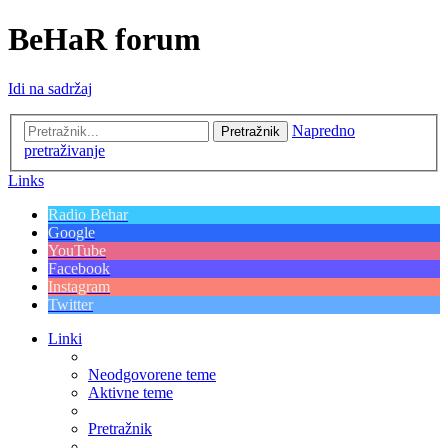
BeHaR forum
Idi na sadržaj
Napredno
Pretražnik
pretraživanje
Links
Radio Behar
Google
YouTube
Facebook
Instagram
Twitter
Linki
Neodgovorene teme
Aktivne teme
Pretražnik