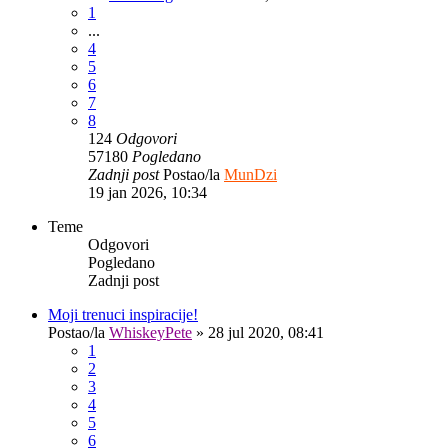
1
...
4
5
6
7
8
124
Odgovori
57180
Pogledano
Zadnji post
Postao/la
MunDzi
19 jan 2026, 10:34
Teme
Odgovori
Pogledano
Zadnji post
Moji trenuci inspiracije!
Postao/la
WhiskeyPete
»
28 jul 2020, 08:41
1
2
3
4
5
6