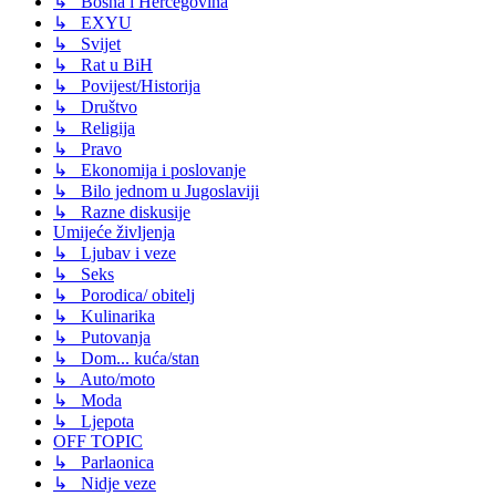
↳ Bosna i Hercegovina
↳ EXYU
↳ Svijet
↳ Rat u BiH
↳ Povijest/Historija
↳ Društvo
↳ Religija
↳ Pravo
↳ Ekonomija i poslovanje
↳ Bilo jednom u Jugoslaviji
↳ Razne diskusije
Umijeće življenja
↳ Ljubav i veze
↳ Seks
↳ Porodica/ obitelj
↳ Kulinarika
↳ Putovanja
↳ Dom... kuća/stan
↳ Auto/moto
↳ Moda
↳ Ljepota
OFF TOPIC
↳ Parlaonica
↳ Nidje veze