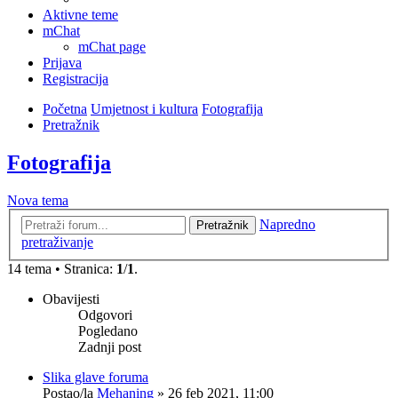
Aktivne teme
mChat
mChat page
Prijava
Registracija
Početna
Umjetnost i kultura
Fotografija
Pretražnik
Fotografija
Nova tema
Napredno
Pretražnik
pretraživanje
14 tema • Stranica:
1
/
1
.
Obavijesti
Odgovori
Pogledano
Zadnji post
Slika glave foruma
Postao/la
Mehaning
»
26 feb 2021, 11:00