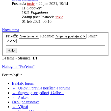
Postao/la
toxic
»
22 jan 2021, 19:14
11
Odgovori
1821
Pogledano
Zadnji post
Postao/la
toxic
01 feb 2021, 06:16
Nova tema
Prikaži:
Redanje:
Smjer:
14 tema • Stranica:
1
/
1
.
Natrag na “Početnu”
Forum(o)Bir
BeHaR forum
↳ Uslovi i pravila korištenja foruma
↳ Sugestije, prijedlozi, i žalbe...
↳ Ankete
Ozbiljne rasprave
↳ Vijesti