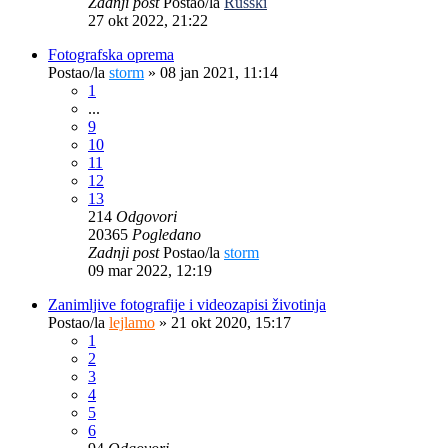
Zadnji post
Postao/la
Russki
27 okt 2022, 21:22
Fotografska oprema
Postao/la
storm
»
08 jan 2021, 11:14
1
...
9
10
11
12
13
214
Odgovori
20365
Pogledano
Zadnji post
Postao/la
storm
09 mar 2022, 12:19
Zanimljive fotografije i videozapisi životinja
Postao/la
lejlamo
»
21 okt 2020, 15:17
1
2
3
4
5
6