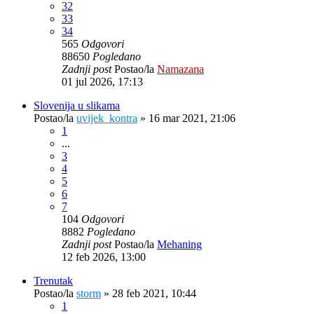
32
33
34
565
Odgovori
88650
Pogledano
Zadnji post
Postao/la
Namazana
01 jul 2026, 17:13
Slovenija u slikama
Postao/la
uvijek_kontra
»
16 mar 2021, 21:06
1
...
3
4
5
6
7
104
Odgovori
8882
Pogledano
Zadnji post
Postao/la
Mehaning
12 feb 2026, 13:00
Trenutak
Postao/la
storm
»
28 feb 2021, 10:44
1