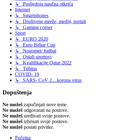
↳ Posljednja naučna otkrića
Internet
↳ Smartphones
↳ Društvene mreže, mediji, portali
↳ Gaming corner
Sport
↳ EURO 2020
↳ Euro Behar Cup
↳ Nogomet/ fudbal
↳ Ostali sportovi
↳ Kvalifikacije Qatar 2022
↳ Tribina
COVID- 19
↳ SARS- CoV 2....korona virus
Dopuštenja
Ne možeš
započinjati nove teme.
Ne možeš
odgovarati na postove.
Ne možeš
uređivati svoje postove.
Ne možeš
izbrisati svoje postove.
Ne možeš
postati privitke.
Početna