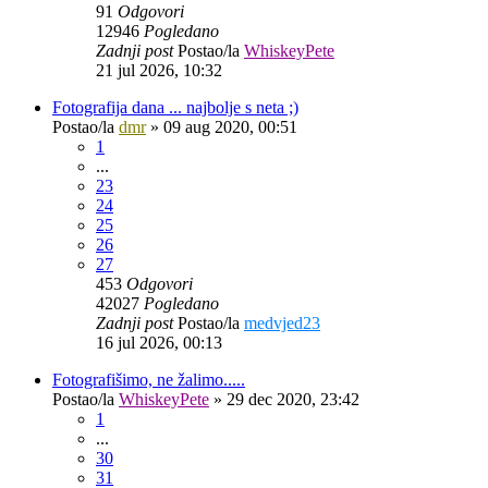
91
Odgovori
12946
Pogledano
Zadnji post
Postao/la
WhiskeyPete
21 jul 2026, 10:32
Fotografija dana ... najbolje s neta ;)
Postao/la
dmr
»
09 aug 2020, 00:51
1
...
23
24
25
26
27
453
Odgovori
42027
Pogledano
Zadnji post
Postao/la
medvjed23
16 jul 2026, 00:13
Fotografišimo, ne žalimo.....
Postao/la
WhiskeyPete
»
29 dec 2020, 23:42
1
...
30
31