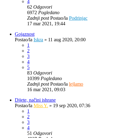
4
62
Odgovori
6972
Pogledano
Zadnji post
Postao/la
Podrinjac
17 mar 2021, 19:44
Gojaznost
Postao/la
Iskra
»
11 aug 2020, 20:00
1
2
3
4
5
83
Odgovori
10399
Pogledano
Zadnji post
Postao/la
lejlamo
16 mar 2021, 09:03
Dijete, načini ishrane
Postao/la
Miss Y.
»
19 sep 2020, 07:36
1
2
3
4
51
Odgovori