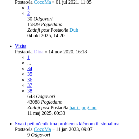
Postao/la
CocoMa
»
01 jul 2021, 11:05
1
2
30
Odgovori
15829
Pogledano
Zadnji post
Postao/la
Duh
04 okt 2025, 14:20
Vizita
Postao/la
Dina
»
14 nov 2020, 16:18
1
...
34
35
36
37
38
643
Odgovori
43088
Pogledano
Zadnji post
Postao/la
hani_jong_un
11 maj 2025, 00:33
Svaki peti učenik ima problem s kičmom ili stopalima
Postao/la
CocoMa
»
11 jan 2023, 09:07
9
Odgovori