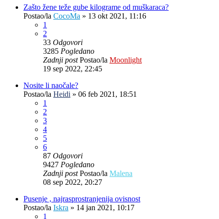
Zašto žene teže gube kilograme od muškaraca?
Postao/la
CocoMa
»
13 okt 2021, 11:16
1
2
33
Odgovori
3285
Pogledano
Zadnji post
Postao/la
Moonlight
19 sep 2022, 22:45
Nosite li naočale?
Postao/la
Heidi
»
06 feb 2021, 18:51
1
2
3
4
5
6
87
Odgovori
9427
Pogledano
Zadnji post
Postao/la
Malena
08 sep 2022, 20:27
Pusenje , najrasprostranjenija ovisnost
Postao/la
Iskra
»
14 jan 2021, 10:17
1