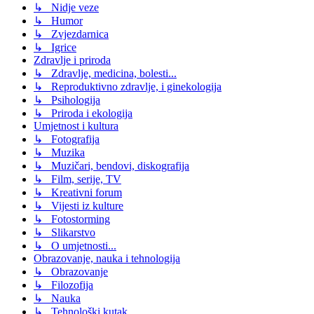
↳ Nidje veze
↳ Humor
↳ Zvjezdarnica
↳ Igrice
Zdravlje i priroda
↳ Zdravlje, medicina, bolesti...
↳ Reproduktivno zdravlje, i ginekologija
↳ Psihologija
↳ Priroda i ekologija
Umjetnost i kultura
↳ Fotografija
↳ Muzika
↳ Muzičari, bendovi, diskografija
↳ Film, serije, TV
↳ Kreativni forum
↳ Vijesti iz kulture
↳ Fotostorming
↳ Slikarstvo
↳ O umjetnosti...
Obrazovanje, nauka i tehnologija
↳ Obrazovanje
↳ Filozofija
↳ Nauka
↳ Tehnološki kutak