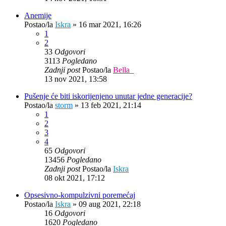
Anemije
Postao/la
Iskra
»
16 mar 2021, 16:26
1
2
33
Odgovori
3113
Pogledano
Zadnji post
Postao/la
Bella_
13 nov 2021, 13:58
Pušenje će biti iskorijenjeno unutar jedne generacije?
Postao/la
storm
»
13 feb 2021, 21:14
1
2
3
4
65
Odgovori
13456
Pogledano
Zadnji post
Postao/la
Iskra
08 okt 2021, 17:12
Opsesivno-kompulzivni poremećaj
Postao/la
Iskra
»
09 aug 2021, 22:18
16
Odgovori
1620
Pogledano