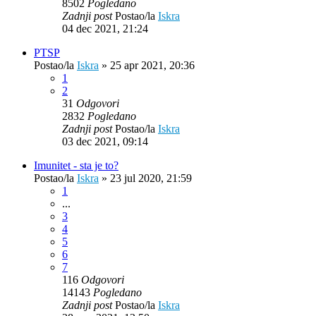
8502
Pogledano
Zadnji post
Postao/la
Iskra
04 dec 2021, 21:24
PTSP
Postao/la
Iskra
»
25 apr 2021, 20:36
1
2
31
Odgovori
2832
Pogledano
Zadnji post
Postao/la
Iskra
03 dec 2021, 09:14
Imunitet - sta je to?
Postao/la
Iskra
»
23 jul 2020, 21:59
1
...
3
4
5
6
7
116
Odgovori
14143
Pogledano
Zadnji post
Postao/la
Iskra