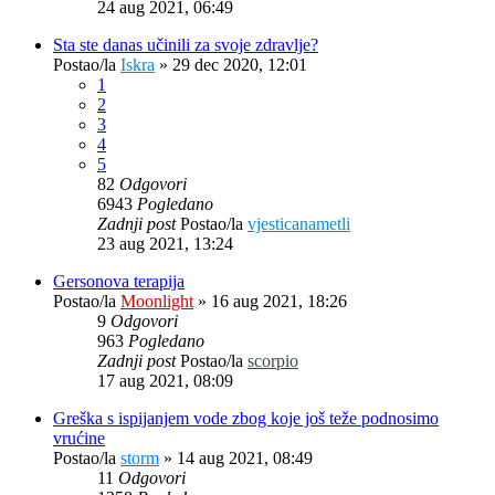
24 aug 2021, 06:49
Sta ste danas učinili za svoje zdravlje?
Postao/la
Iskra
»
29 dec 2020, 12:01
1
2
3
4
5
82
Odgovori
6943
Pogledano
Zadnji post
Postao/la
vjesticanametli
23 aug 2021, 13:24
Gersonova terapija
Postao/la
Moonlight
»
16 aug 2021, 18:26
9
Odgovori
963
Pogledano
Zadnji post
Postao/la
scorpio
17 aug 2021, 08:09
Greška s ispijanjem vode zbog koje još teže podnosimo
vrućine
Postao/la
storm
»
14 aug 2021, 08:49
11
Odgovori