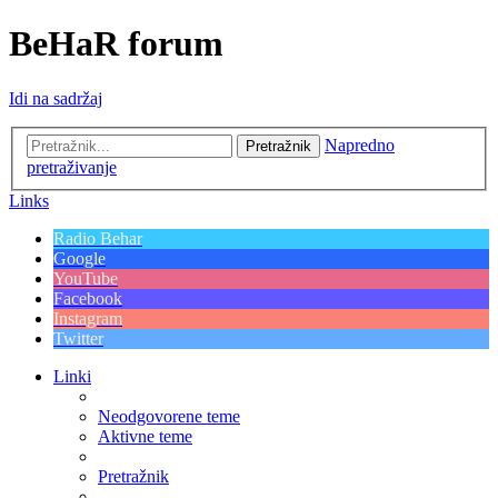
BeHaR forum
Idi na sadržaj
Napredno
Pretražnik
pretraživanje
Links
Radio Behar
Google
YouTube
Facebook
Instagram
Twitter
Linki
Neodgovorene teme
Aktivne teme
Pretražnik