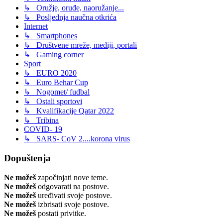
↳ Oružje, oruđe, naoružanje...
↳ Posljednja naučna otkrića
Internet
↳ Smartphones
↳ Društvene mreže, mediji, portali
↳ Gaming corner
Sport
↳ EURO 2020
↳ Euro Behar Cup
↳ Nogomet/ fudbal
↳ Ostali sportovi
↳ Kvalifikacije Qatar 2022
↳ Tribina
COVID- 19
↳ SARS- CoV 2....korona virus
Dopuštenja
Ne možeš
započinjati nove teme.
Ne možeš
odgovarati na postove.
Ne možeš
uređivati svoje postove.
Ne možeš
izbrisati svoje postove.
Ne možeš
postati privitke.