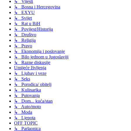
↳ Vijesti
↳ Bosna i Hercegovina
↳ EXYU
↳ Svijet
↳ Rat u BiH
↳ Povijest/Historija
↳ Društvo
↳ Religija
↳ Pravo
↳ Ekonomija i poslovanje
↳ Bilo jednom u Jugoslaviji
↳ Razne diskusije
Umijeće življenja
↳ Ljubav i veze
↳ Seks
↳ Porodica/ obitelj
↳ Kulinarika
↳ Putovanja
↳ Dom... kuća/stan
↳ Auto/moto
↳ Moda
↳ Ljepota
OFF TOPIC
↳ Parlaonica