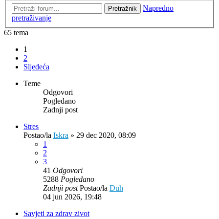
Napredno
Pretražnik
pretraživanje
65 tema
1
2
Sljedeća
Teme
Odgovori
Pogledano
Zadnji post
Stres
Postao/la
Iskra
»
29 dec 2020, 08:09
1
2
3
41
Odgovori
5288
Pogledano
Zadnji post
Postao/la
Duh
04 jun 2026, 19:48
Savjeti za zdrav zivot