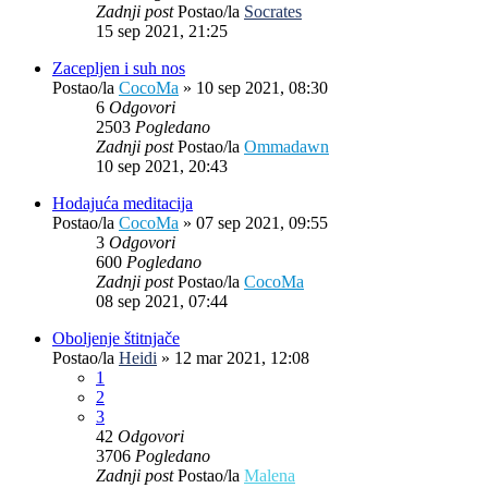
Zadnji post
Postao/la
Socrates
15 sep 2021, 21:25
Zacepljen i suh nos
Postao/la
CocoMa
»
10 sep 2021, 08:30
6
Odgovori
2503
Pogledano
Zadnji post
Postao/la
Ommadawn
10 sep 2021, 20:43
Hodajuća meditacija
Postao/la
CocoMa
»
07 sep 2021, 09:55
3
Odgovori
600
Pogledano
Zadnji post
Postao/la
CocoMa
08 sep 2021, 07:44
Oboljenje štitnjače
Postao/la
Heidi
»
12 mar 2021, 12:08
1
2
3
42
Odgovori
3706
Pogledano
Zadnji post
Postao/la
Malena