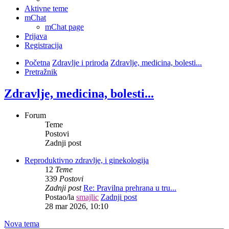
Aktivne teme
mChat
mChat page
Prijava
Registracija
Početna
Zdravlje i priroda
Zdravlje, medicina, bolesti...
Pretražnik
Zdravlje, medicina, bolesti...
Forum
Teme
Postovi
Zadnji post
Reproduktivno zdravlje, i ginekologija
12
Teme
339
Postovi
Zadnji post
Re: Pravilna prehrana u tru...
Postao/la
smajlic
Zadnji post
28 mar 2026, 10:10
Nova tema