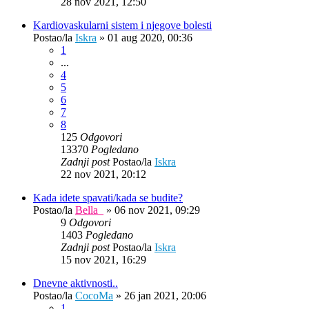
28 nov 2021, 12:50
Kardiovaskularni sistem i njegove bolesti
Postao/la
Iskra
»
01 aug 2020, 00:36
1
...
4
5
6
7
8
125
Odgovori
13370
Pogledano
Zadnji post
Postao/la
Iskra
22 nov 2021, 20:12
Kada idete spavati/kada se budite?
Postao/la
Bella_
»
06 nov 2021, 09:29
9
Odgovori
1403
Pogledano
Zadnji post
Postao/la
Iskra
15 nov 2021, 16:29
Dnevne aktivnosti..
Postao/la
CocoMa
»
26 jan 2021, 20:06
1