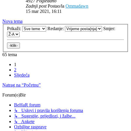
4927
Pogledano
Zadnji post
Postao/la
Ommadawn
15 mar 2021, 16:11
Nova tema
Prikaži:
Redanje:
Smjer:
65 tema
1
2
Sljedeća
Natrag na “Početnu”
Forum(o)Bir
BeHaR forum
↳ Uslovi i pravila korištenja foruma
↳ Sugestije, prijedlozi, i žalbe...
↳ Ankete
Ozbiljne rasprave