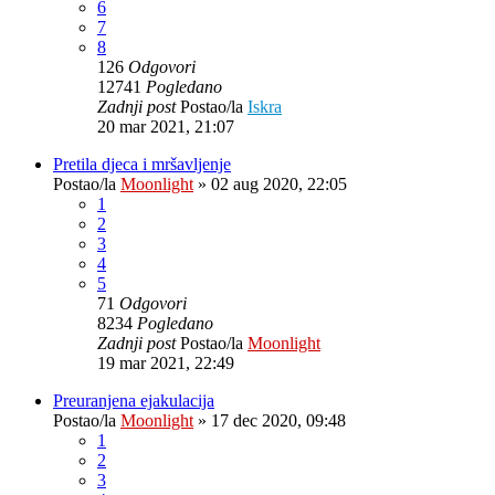
6
7
8
126
Odgovori
12741
Pogledano
Zadnji post
Postao/la
Iskra
20 mar 2021, 21:07
Pretila djeca i mršavljenje
Postao/la
Moonlight
»
02 aug 2020, 22:05
1
2
3
4
5
71
Odgovori
8234
Pogledano
Zadnji post
Postao/la
Moonlight
19 mar 2021, 22:49
Preuranjena ejakulacija
Postao/la
Moonlight
»
17 dec 2020, 09:48
1
2
3