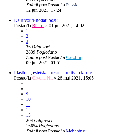
Zadnji post
Postao/la
Russki
12 jun 2021, 17:24
Da li volite hodati bosi?
Postao/la
Bella_
»
01 jun 2021, 14:02
1
2
3
36
Odgovori
2839
Pogledano
Zadnji post
Postao/la
Čarobni
09 jun 2021, 01:51
Plasticna, estetska i rekonstruktivna kirurgija
Postao/la
Crvena Nit
»
26 maj 2021, 15:05
1
...
9
10
11
12
13
204
Odgovori
16654
Pogledano
Zadnji post
Postao/la
Mehaning