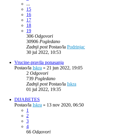
...
15
16
17
18
19
306
Odgovori
30906
Pogledano
Zadnji post
Postao/la
Podrinjac
30 jul 2022, 10:53
Vrucine-pravila ponasanja
Postao/la
Iskra
»
21 jun 2022, 19:05
2
Odgovori
739
Pogledano
Zadnji post
Postao/la
Iskra
01 jul 2022, 19:35
DIJABETES
Postao/la
Iskra
»
13 nov 2020, 06:50
1
2
3
4
66
Odgovori