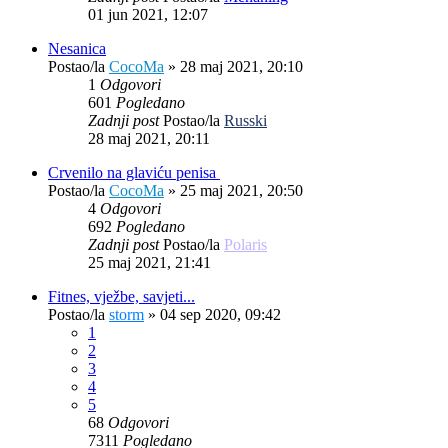
01 jun 2021, 12:07
Nesanica
Postao/la
CocoMa
»
28 maj 2021, 20:10
1
Odgovori
601
Pogledano
Zadnji post
Postao/la
Russki
28 maj 2021, 20:11
Crvenilo na glaviću penisa
Postao/la
CocoMa
»
25 maj 2021, 20:50
4
Odgovori
692
Pogledano
Zadnji post
Postao/la
Polaris
25 maj 2021, 21:41
Fitnes, vježbe, savjeti...
Postao/la
storm
»
04 sep 2020, 09:42
1
2
3
4
5
68
Odgovori
7311
Pogledano