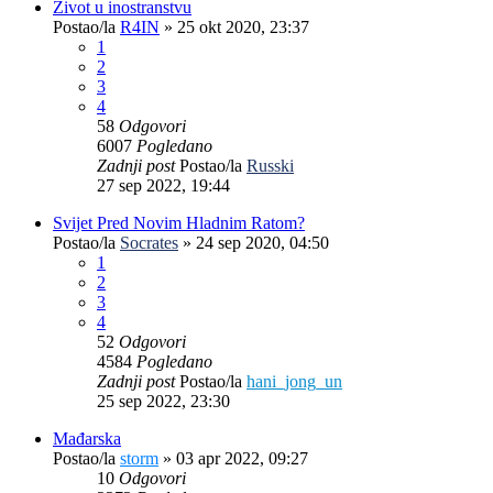
Život u inostranstvu
Postao/la
R4IN
»
25 okt 2020, 23:37
1
2
3
4
58
Odgovori
6007
Pogledano
Zadnji post
Postao/la
Russki
27 sep 2022, 19:44
Svijet Pred Novim Hladnim Ratom?
Postao/la
Socrates
»
24 sep 2020, 04:50
1
2
3
4
52
Odgovori
4584
Pogledano
Zadnji post
Postao/la
hani_jong_un
25 sep 2022, 23:30
Mađarska
Postao/la
storm
»
03 apr 2022, 09:27
10
Odgovori