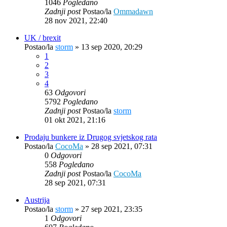
1046
Pogledano
Zadnji post
Postao/la
Ommadawn
28 nov 2021, 22:40
UK / brexit
Postao/la
storm
»
13 sep 2020, 20:29
1
2
3
4
63
Odgovori
5792
Pogledano
Zadnji post
Postao/la
storm
01 okt 2021, 21:16
Prodaju bunkere iz Drugog svjetskog rata
Postao/la
CocoMa
»
28 sep 2021, 07:31
0
Odgovori
558
Pogledano
Zadnji post
Postao/la
CocoMa
28 sep 2021, 07:31
Austrija
Postao/la
storm
»
27 sep 2021, 23:35
1
Odgovori