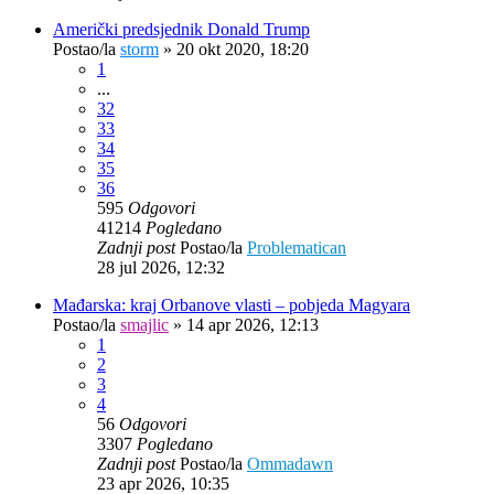
Američki predsjednik Donald Trump
Postao/la
storm
»
20 okt 2020, 18:20
1
...
32
33
34
35
36
595
Odgovori
41214
Pogledano
Zadnji post
Postao/la
Problematican
28 jul 2026, 12:32
Mađarska: kraj Orbanove vlasti – pobjeda Magyara
Postao/la
smajlic
»
14 apr 2026, 12:13
1
2
3
4
56
Odgovori
3307
Pogledano
Zadnji post
Postao/la
Ommadawn
23 apr 2026, 10:35