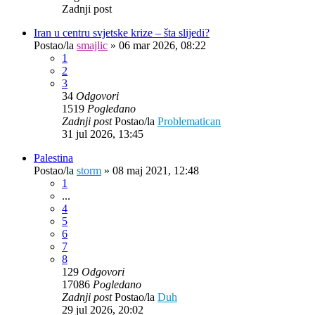
Zadnji post
Iran u centru svjetske krize – šta slijedi?
Postao/la
smajlic
»
06 mar 2026, 08:22
1
2
3
34
Odgovori
1519
Pogledano
Zadnji post
Postao/la
Problematican
31 jul 2026, 13:45
Palestina
Postao/la
storm
»
08 maj 2021, 12:48
1
...
4
5
6
7
8
129
Odgovori
17086
Pogledano
Zadnji post
Postao/la
Duh
29 jul 2026, 20:02