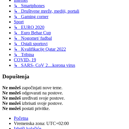
Internet
↳ Smartphones
↳ Društvene mreže, mediji, portali
↳ Gaming corner
Sport
↳ EURO 2020
↳ Euro Behar Cup
↳ Nogomet/ fudbal
↳ Ostali sportovi
↳ Kvalifikacije Qatar 2022
↳ Tribina
COVID- 19
↳ SARS- CoV 2....korona virus
Dopuštenja
Ne možeš
započinjati nove teme.
Ne možeš
odgovarati na postove.
Ne možeš
uređivati svoje postove.
Ne možeš
izbrisati svoje postove.
Ne možeš
postati privitke.
Početna
Vremenska zona:
UTC+02:00
Izbriši kolačiće