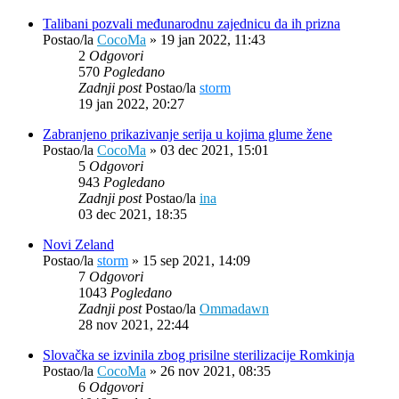
Talibani pozvali međunarodnu zajednicu da ih prizna
Postao/la
CocoMa
»
19 jan 2022, 11:43
2
Odgovori
570
Pogledano
Zadnji post
Postao/la
storm
19 jan 2022, 20:27
Zabranjeno prikazivanje serija u kojima glume žene
Postao/la
CocoMa
»
03 dec 2021, 15:01
5
Odgovori
943
Pogledano
Zadnji post
Postao/la
ina
03 dec 2021, 18:35
Novi Zeland
Postao/la
storm
»
15 sep 2021, 14:09
7
Odgovori
1043
Pogledano
Zadnji post
Postao/la
Ommadawn
28 nov 2021, 22:44
Slovačka se izvinila zbog prisilne sterilizacije Romkinja
Postao/la
CocoMa
»
26 nov 2021, 08:35
6
Odgovori