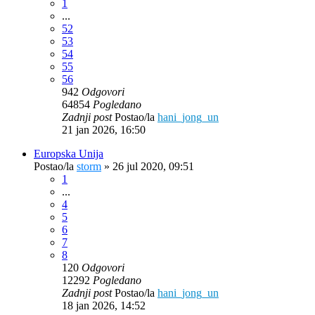
1
...
52
53
54
55
56
942
Odgovori
64854
Pogledano
Zadnji post
Postao/la
hani_jong_un
21 jan 2026, 16:50
Europska Unija
Postao/la
storm
»
26 jul 2020, 09:51
1
...
4
5
6
7
8
120
Odgovori
12292
Pogledano
Zadnji post
Postao/la
hani_jong_un
18 jan 2026, 14:52