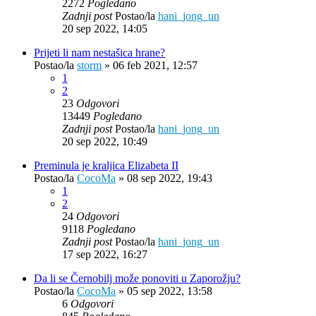
2272
Pogledano
Zadnji post
Postao/la
hani_jong_un
20 sep 2022, 14:05
Prijeti li nam nestašica hrane?
Postao/la
storm
»
06 feb 2021, 12:57
1
2
23
Odgovori
13449
Pogledano
Zadnji post
Postao/la
hani_jong_un
20 sep 2022, 10:49
Preminula je kraljica Elizabeta II
Postao/la
CocoMa
»
08 sep 2022, 19:43
1
2
24
Odgovori
9118
Pogledano
Zadnji post
Postao/la
hani_jong_un
17 sep 2022, 16:27
Da li se Černobilj može ponoviti u Zaporožju?
Postao/la
CocoMa
»
05 sep 2022, 13:58
6
Odgovori