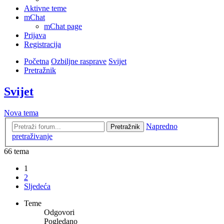
Aktivne teme
mChat
mChat page
Prijava
Registracija
Početna
Ozbiljne rasprave
Svijet
Pretražnik
Svijet
Nova tema
Napredno
Pretražnik
pretraživanje
66 tema
1
2
Sljedeća
Teme
Odgovori
Pogledano