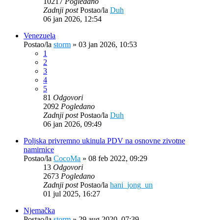
10217
Pogledano
Zadnji post
Postao/la
Duh
06 jan 2026, 12:54
Venezuela
Postao/la
storm
»
03 jan 2026, 10:53
1
2
3
4
5
81
Odgovori
2092
Pogledano
Zadnji post
Postao/la
Duh
06 jan 2026, 09:49
Poljska privremno ukinula PDV na osnovne zivotne
namirnice
Postao/la
CocoMa
»
08 feb 2022, 09:29
13
Odgovori
2673
Pogledano
Zadnji post
Postao/la
hani_jong_un
01 jul 2025, 16:27
Njemačka
Postao/la
storm
»
29 aug 2020, 07:39