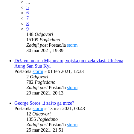
...
5
6
7
8
9
148
Odgovori
15109
Pogledano
Zadnji post
Postao/la
storm
30 mar 2021, 19:39
Državni udar u Mjanmaru, vojska preuzela vlast. Uhićena
Aung San Suu Kyi
Postao/la
storm
»
01 feb 2021, 12:33
2
Odgovori
782
Pogledano
Zadnji post
Postao/la
storm
29 mar 2021, 20:13
George Soros...i zašto ga mrze?
Postao/la
storm
»
13 mar 2021, 00:43
12
Odgovori
1355
Pogledano
Zadnji post
Postao/la
storm
25 mar 2021, 21:51