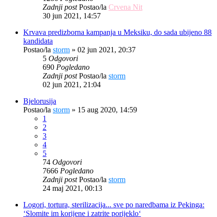
Zadnji post
Postao/la
Crvena Nit
30 jun 2021, 14:57
Krvava predizborna kampanja u Meksiku, do sada ubijeno 88
kandidata
Postao/la
storm
»
02 jun 2021, 20:37
5
Odgovori
690
Pogledano
Zadnji post
Postao/la
storm
02 jun 2021, 21:04
Bjelorusija
Postao/la
storm
»
15 aug 2020, 14:59
1
2
3
4
5
74
Odgovori
7666
Pogledano
Zadnji post
Postao/la
storm
24 maj 2021, 00:13
Logori, tortura, sterilizacija... sve po naredbama iz Pekinga:
‘Slomite im korijene i zatrite porijeklo‘