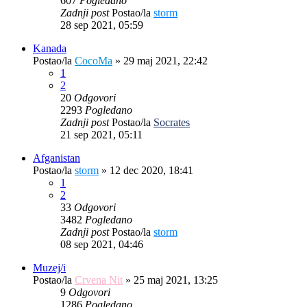
607
Pogledano
Zadnji post
Postao/la
storm
28 sep 2021, 05:59
Kanada
Postao/la
CocoMa
»
29 maj 2021, 22:42
1
2
20
Odgovori
2293
Pogledano
Zadnji post
Postao/la
Socrates
21 sep 2021, 05:11
Afganistan
Postao/la
storm
»
12 dec 2020, 18:41
1
2
33
Odgovori
3482
Pogledano
Zadnji post
Postao/la
storm
08 sep 2021, 04:46
Muzej/i
Postao/la
Crvena Nit
»
25 maj 2021, 13:25
9
Odgovori
1286
Pogledano