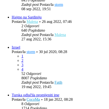
845
Pogledano
Zadnji post
Postao/la
storm
08 sep 2022, 19:51
Hajmo na Sardiniju
Postao/la
Malena
»
26 aug 2022, 07:46
2
Odgovori
640
Pogledano
Zadnji post
Postao/la
Malena
27 aug 2022, 15:36
Izrael
Postao/la
storm
»
30 jul 2020, 08:28
1
2
3
4
52
Odgovori
8007
Pogledano
Zadnji post
Postao/la
Fatih
19 maj 2022, 19:45
Turska odlučila promijeniti ime
Postao/la
CocoMa
»
18 jan 2022, 08:28
8
Odgovori
1714
Pogledano