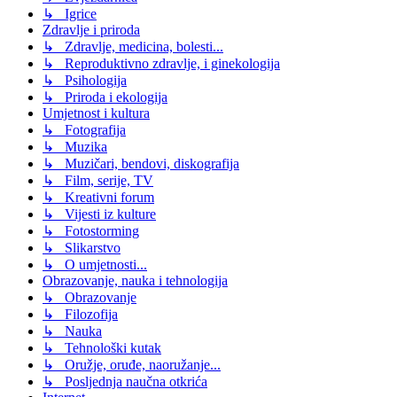
↳ Igrice
Zdravlje i priroda
↳ Zdravlje, medicina, bolesti...
↳ Reproduktivno zdravlje, i ginekologija
↳ Psihologija
↳ Priroda i ekologija
Umjetnost i kultura
↳ Fotografija
↳ Muzika
↳ Muzičari, bendovi, diskografija
↳ Film, serije, TV
↳ Kreativni forum
↳ Vijesti iz kulture
↳ Fotostorming
↳ Slikarstvo
↳ O umjetnosti...
Obrazovanje, nauka i tehnologija
↳ Obrazovanje
↳ Filozofija
↳ Nauka
↳ Tehnološki kutak
↳ Oružje, oruđe, naoružanje...
↳ Posljednja naučna otkrića