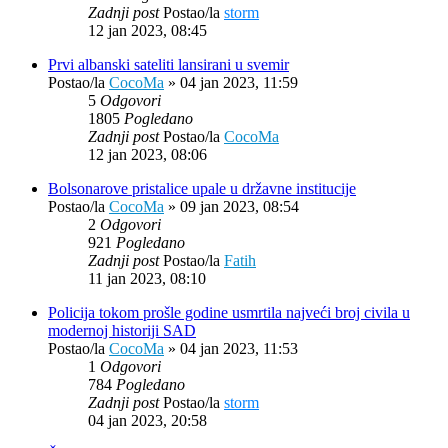
Zadnji post
Postao/la
storm
12 jan 2023, 08:45
Prvi albanski sateliti lansirani u svemir
Postao/la
CocoMa
»
04 jan 2023, 11:59
5
Odgovori
1805
Pogledano
Zadnji post
Postao/la
CocoMa
12 jan 2023, 08:06
Bolsonarove pristalice upale u državne institucije
Postao/la
CocoMa
»
09 jan 2023, 08:54
2
Odgovori
921
Pogledano
Zadnji post
Postao/la
Fatih
11 jan 2023, 08:10
Policija tokom prošle godine usmrtila najveći broj civila u
modernoj historiji SAD
Postao/la
CocoMa
»
04 jan 2023, 11:53
1
Odgovori
784
Pogledano
Zadnji post
Postao/la
storm
04 jan 2023, 20:58