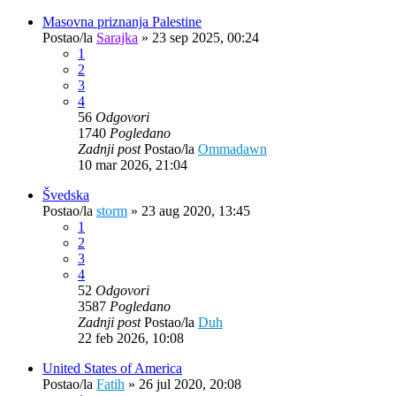
Masovna priznanja Palestine
Postao/la
Sarajka
»
23 sep 2025, 00:24
1
2
3
4
56
Odgovori
1740
Pogledano
Zadnji post
Postao/la
Ommadawn
10 mar 2026, 21:04
Švedska
Postao/la
storm
»
23 aug 2020, 13:45
1
2
3
4
52
Odgovori
3587
Pogledano
Zadnji post
Postao/la
Duh
22 feb 2026, 10:08
United States of America
Postao/la
Fatih
»
26 jul 2020, 20:08