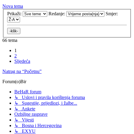
Nova tema
Prikaži:
Redanje:
Smjer:
66 tema
1
2
Sljedeća
Natrag na “Početnu”
Forum(o)Bir
BeHaR forum
↳ Uslovi i pravila korištenja foruma
↳ Sugestije, prijedlozi, i žalbe...
↳ Ankete
Ozbiljne rasprave
↳ Vijesti
↳ Bosna i Hercegovina
↳ EXYU