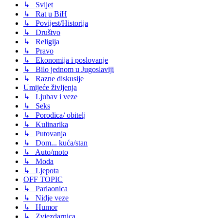
↳ Svijet
↳ Rat u BiH
↳ Povijest/Historija
↳ Društvo
↳ Religija
↳ Pravo
↳ Ekonomija i poslovanje
↳ Bilo jednom u Jugoslaviji
↳ Razne diskusije
Umijeće življenja
↳ Ljubav i veze
↳ Seks
↳ Porodica/ obitelj
↳ Kulinarika
↳ Putovanja
↳ Dom... kuća/stan
↳ Auto/moto
↳ Moda
↳ Ljepota
OFF TOPIC
↳ Parlaonica
↳ Nidje veze
↳ Humor
↳ Zvjezdarnica