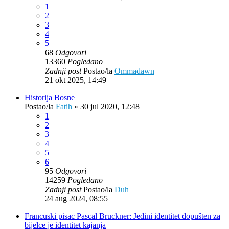
1
2
3
4
5
68
Odgovori
13360
Pogledano
Zadnji post
Postao/la
Ommadawn
21 okt 2025, 14:49
Historija Bosne
Postao/la
Fatih
»
30 jul 2020, 12:48
1
2
3
4
5
6
95
Odgovori
14259
Pogledano
Zadnji post
Postao/la
Duh
24 aug 2024, 08:55
Francuski pisac Pascal Bruckner: Jedini identitet dopušten za
bijelce je identitet kajanja