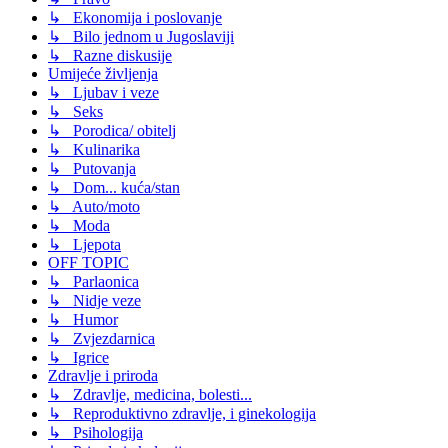
↳ Ekonomija i poslovanje
↳ Bilo jednom u Jugoslaviji
↳ Razne diskusije
Umijeće življenja
↳ Ljubav i veze
↳ Seks
↳ Porodica/ obitelj
↳ Kulinarika
↳ Putovanja
↳ Dom... kuća/stan
↳ Auto/moto
↳ Moda
↳ Ljepota
OFF TOPIC
↳ Parlaonica
↳ Nidje veze
↳ Humor
↳ Zvjezdarnica
↳ Igrice
Zdravlje i priroda
↳ Zdravlje, medicina, bolesti...
↳ Reproduktivno zdravlje, i ginekologija
↳ Psihologija