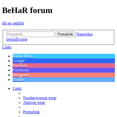
BeHaR forum
Idi na sadržaj
Napredno
Pretražnik
pretraživanje
Links
Radio Behar
Google
YouTube
Facebook
Instagram
Twitter
Linki
Neodgovorene teme
Aktivne teme
Pretražnik