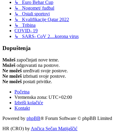
↳ Euro Behar Cup
↳ Nogomet/ fudbal
↳ Ostali sportovi
↳ Kvalifikacije Qatar 2022
↳ Tribina
COVID- 19
↳ SARS- CoV 2....korona virus
Dopuštenja
Možeš
započinjati nove teme.
Možeš
odgovarati na postove.
Ne možeš
uređivati svoje postove.
Ne možeš
izbrisati svoje postove.
Ne možeš
postati privitke.
Početna
Vremenska zona:
UTC+02:00
Izbriši kolačiće
Kontakt
Powered by
phpBB
® Forum Software © phpBB Limited
HR (CRO) by
Ančica Sečan Matijaščić