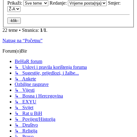
Prikaži:
Redanje:
Smjer:
22 teme • Stranica:
1
/
1
.
Natrag na “Početnu”
Forum(o)Bir
BeHaR forum
↳ Uslovi i pravila korištenja foruma
↳ Sugestije, prijedlozi, i žalbe...
↳ Ankete
Ozbiljne rasprave
↳ Vijesti
↳ Bosna i Hercegovina
↳ EXYU
↳ Svijet
↳ Rat u BiH
↳ Povijest/Historija
↳ Društvo
↳ Religija
↳ Pravo