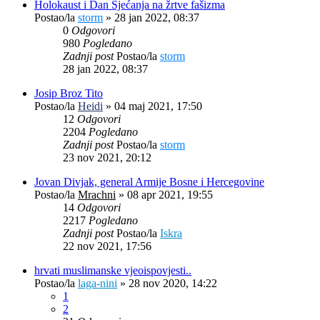
Holokaust i Dan Sjećanja na žrtve fašizma
Postao/la
storm
»
28 jan 2022, 08:37
0
Odgovori
980
Pogledano
Zadnji post
Postao/la
storm
28 jan 2022, 08:37
Josip Broz Tito
Postao/la
Heidi
»
04 maj 2021, 17:50
12
Odgovori
2204
Pogledano
Zadnji post
Postao/la
storm
23 nov 2021, 20:12
Jovan Divjak, general Armije Bosne i Hercegovine
Postao/la
Mrachni
»
08 apr 2021, 19:55
14
Odgovori
2217
Pogledano
Zadnji post
Postao/la
Iskra
22 nov 2021, 17:56
hrvati muslimanske vjeoispovjesti..
Postao/la
laga-nini
»
28 nov 2020, 14:22
1
2