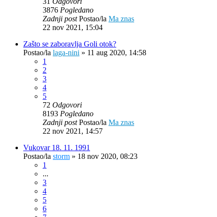
31
Odgovori
3876
Pogledano
Zadnji post
Postao/la
Ma znas
22 nov 2021, 15:04
Zašto se zaboravlja Goli otok?
Postao/la
laga-nini
»
11 aug 2020, 14:58
1
2
3
4
5
72
Odgovori
8193
Pogledano
Zadnji post
Postao/la
Ma znas
22 nov 2021, 14:57
Vukovar 18. 11. 1991
Postao/la
storm
»
18 nov 2020, 08:23
1
...
3
4
5
6