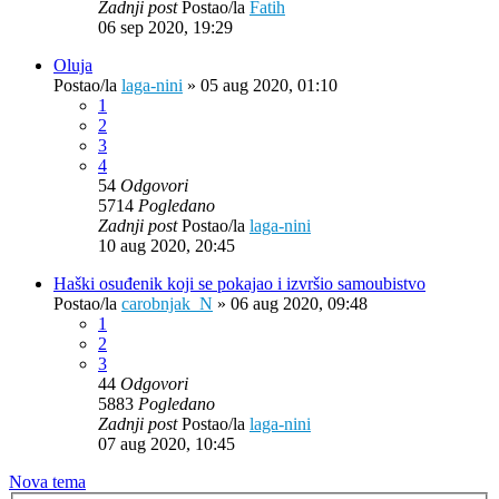
Zadnji post
Postao/la
Fatih
06 sep 2020, 19:29
Oluja
Postao/la
laga-nini
»
05 aug 2020, 01:10
1
2
3
4
54
Odgovori
5714
Pogledano
Zadnji post
Postao/la
laga-nini
10 aug 2020, 20:45
Haški osuđenik koji se pokajao i izvršio samoubistvo
Postao/la
carobnjak_N
»
06 aug 2020, 09:48
1
2
3
44
Odgovori
5883
Pogledano
Zadnji post
Postao/la
laga-nini
07 aug 2020, 10:45
Nova tema