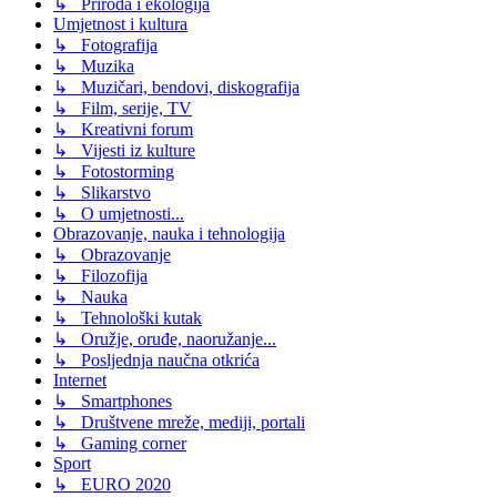
↳ Priroda i ekologija
Umjetnost i kultura
↳ Fotografija
↳ Muzika
↳ Muzičari, bendovi, diskografija
↳ Film, serije, TV
↳ Kreativni forum
↳ Vijesti iz kulture
↳ Fotostorming
↳ Slikarstvo
↳ O umjetnosti...
Obrazovanje, nauka i tehnologija
↳ Obrazovanje
↳ Filozofija
↳ Nauka
↳ Tehnološki kutak
↳ Oružje, oruđe, naoružanje...
↳ Posljednja naučna otkrića
Internet
↳ Smartphones
↳ Društvene mreže, mediji, portali
↳ Gaming corner
Sport
↳ EURO 2020