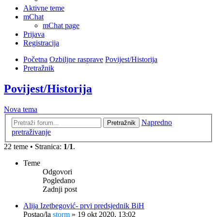
Aktivne teme
mChat
mChat page
Prijava
Registracija
Početna
Ozbiljne rasprave
Povijest/Historija
Pretražnik
Povijest/Historija
Nova tema
Napredno
Pretražnik
pretraživanje
22 teme • Stranica:
1
/
1
.
Teme
Odgovori
Pogledano
Zadnji post
Alija Izetbegović- prvi predsjednik BiH
Postao/la
storm
»
19 okt 2020, 13:02