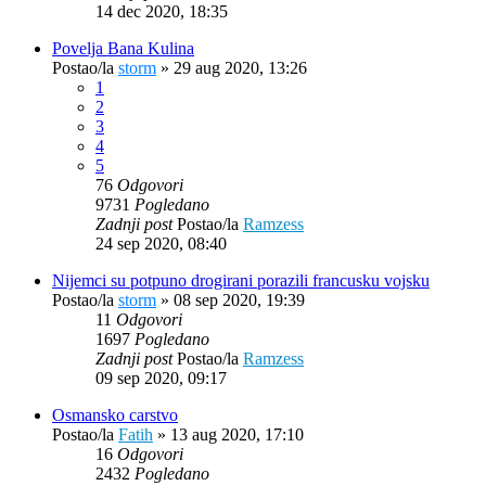
14 dec 2020, 18:35
Povelja Bana Kulina
Postao/la
storm
»
29 aug 2020, 13:26
1
2
3
4
5
76
Odgovori
9731
Pogledano
Zadnji post
Postao/la
Ramzess
24 sep 2020, 08:40
Nijemci su potpuno drogirani porazili francusku vojsku
Postao/la
storm
»
08 sep 2020, 19:39
11
Odgovori
1697
Pogledano
Zadnji post
Postao/la
Ramzess
09 sep 2020, 09:17
Osmansko carstvo
Postao/la
Fatih
»
13 aug 2020, 17:10
16
Odgovori
2432
Pogledano