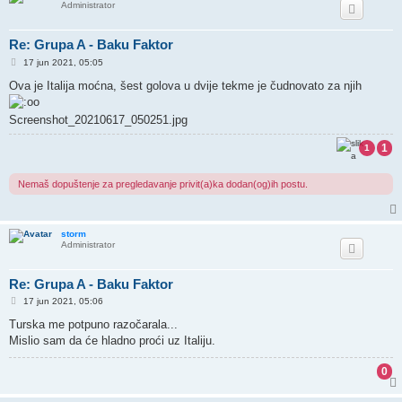
Administrator
Re: Grupa A - Baku Faktor
P
17 jun 2021, 05:05
o
s
Ova je Italija moćna, šest golova u dvije tekme je čudnovato za njih
t
Screenshot_20210617_050251.jpg
1
1
Nemaš dopuštenje za pregledavanje privit(a)ka dodan(og)ih postu.
storm
Administrator
Re: Grupa A - Baku Faktor
P
17 jun 2021, 05:06
o
s
Turska me potpuno razočarala...
t
Mislio sam da će hladno proći uz Italiju.
0