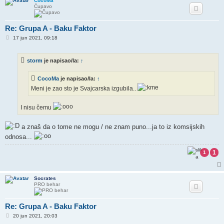
CocoMa
Čupavo
Re: Grupa A - Baku Faktor
P
17 jun 2021, 09:18
o
s
t
storm
je napisao/la:
↑
CocoMa
je napisao/la:
↑
Meni je zao sto je Svajcarska izgubila..
I nisu čemu
a znaš da o tome ne mogu / ne znam puno...ja to iz komsijskih
odnosa...
1
1
Socrates
PRO behar
Re: Grupa A - Baku Faktor
P
20 jun 2021, 20:03
o