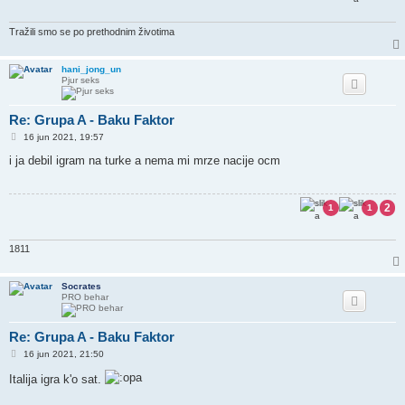
Tražili smo se po prethodnim životima
hani_jong_un
Pjur seks
Re: Grupa A - Baku Faktor
P
16 jun 2021, 19:57
o
s
i ja debil igram na turke a nema mi mrze nacije ocm
t
2
1
1
1811
Socrates
PRO behar
Re: Grupa A - Baku Faktor
P
16 jun 2021, 21:50
o
s
Italija igra k'o sat.
t