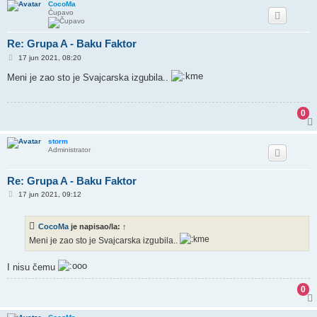
CocoMa
Čupavo
Re: Grupa A - Baku Faktor
P
17 jun 2021, 08:20
o
s
Meni je zao sto je Svajcarska izgubila..
t
0
storm
Administrator
Re: Grupa A - Baku Faktor
P
17 jun 2021, 09:12
o
s
t
CocoMa
je napisao/la:
↑
Meni je zao sto je Svajcarska izgubila..
I nisu čemu
0