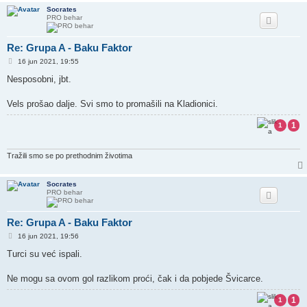
Socrates
PRO behar
Re: Grupa A - Baku Faktor
P
16 jun 2021, 19:55
o
s
Nesposobni, jbt.
t
Vels prošao dalje. Svi smo to promašili na Kladionici.
1
1
Tražili smo se po prethodnim životima
Socrates
PRO behar
Re: Grupa A - Baku Faktor
P
16 jun 2021, 19:56
o
s
Turci su već ispali.
t
Ne mogu sa ovom gol razlikom proći, čak i da pobjede Švicarce.
1
1