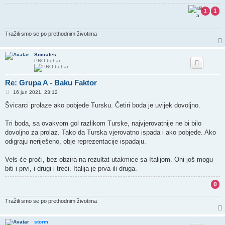
1
1
Tražili smo se po prethodnim životima
Socrates
PRO behar
Re: Grupa A - Baku Faktor
P
16 jun 2021, 23:12
o
s
Švicarci prolaze ako pobjede Tursku. Četiri boda je uvijek dovoljno.
t
Tri boda, sa ovakvom gol razlikom Turske, najvjerovatnije ne bi bilo
dovoljno za prolaz. Tako da Turska vjerovatno ispada i ako pobjede. Ako
odigraju neriješeno, obje reprezentacije ispadaju.
Vels će proći, bez obzira na rezultat utakmice sa Italijom. Oni još mogu
biti i prvi, i drugi i treći. Italija je prva ili druga.
0
Tražili smo se po prethodnim životima
storm