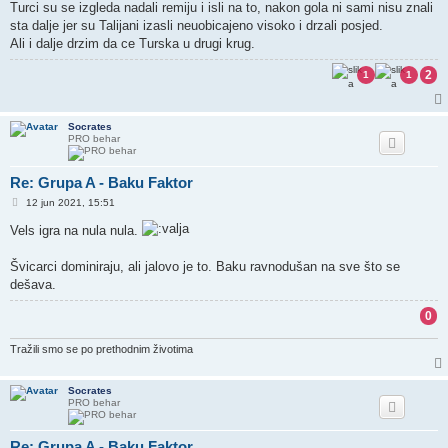
Turci su se izgleda nadali remiju i isli na to, nakon gola ni sami nisu znali
sta dalje jer su Talijani izasli neuobicajeno visoko i drzali posjed.
Ali i dalje drzim da ce Turska u drugi krug.
2
1
1
Socrates
PRO behar
Re: Grupa A - Baku Faktor
P
12 jun 2021, 15:51
o
s
Vels igra na nula nula.
t
Švicarci dominiraju, ali jalovo je to. Baku ravnodušan na sve što se
dešava.
0
Tražili smo se po prethodnim životima
Socrates
PRO behar
Re: Grupa A - Baku Faktor