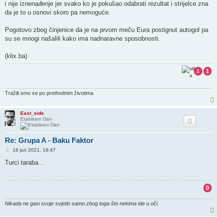
i nije iznenađenje jer svako ko je pokušao odabrati rezultat i strijelce zna
da je to u osnovi skoro pa nemoguće.
Pogotovo zbog činjenice da je na prvom meču Eura postignut autogol pa
su se mnogi našalili kako ima nadnaravne sposobnosti.
(klix.ba)
1
1
Tražili smo se po prethodnim životima
East_side
Etablirani član
Re: Grupa A - Baku Faktor
P
16 jun 2021, 19:47
o
s
Turci taraba...
t
0
Nikada ne gasi svoje svjetlo samo zbog toga što nekima ide u oči.