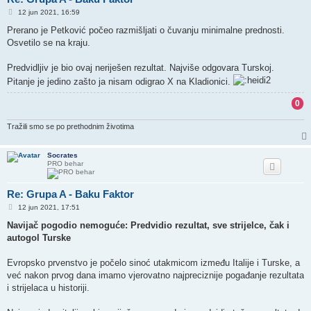
P
12 jun 2021, 16:59
o
s
Prerano je Petković počeo razmišljati o čuvanju minimalne prednosti.
t
Osvetilo se na kraju.
Predvidljiv je bio ovaj neriješen rezultat. Najviše odgovara Turskoj.
Pitanje je jedino zašto ja nisam odigrao X na Kladionici.
0
Tražili smo se po prethodnim životima
Socrates
PRO behar
Re: Grupa A - Baku Faktor
P
12 jun 2021, 17:51
o
s
Navijač pogodio nemoguće: Predvidio rezultat, sve strijelce, čak i
t
autogol Turske
Evropsko prvenstvo je počelo sinoć utakmicom između Italije i Turske, a
već nakon prvog dana imamo vjerovatno najpreciznije pogađanje rezultata
i strijelaca u historiji.