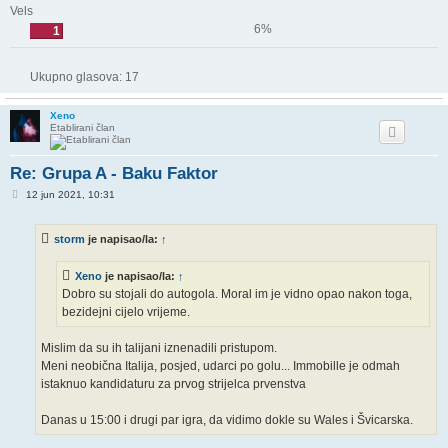
Vels
6%
1
Ukupno glasova:
17
Xeno
Etablirani član
Re: Grupa A - Baku Faktor
P
12 jun 2021, 10:31
o
s
t
storm
je napisao/la:
↑
Xeno
je napisao/la:
↑
Dobro su stojali do autogola. Moral im je vidno opao nakon toga,
bezidejni cijelo vrijeme.
Mislim da su ih talijani iznenadili pristupom.
Meni neobična Italija, posjed, udarci po golu... Immobille je odmah
istaknuo kandidaturu za prvog strijelca prvenstva
Danas u 15:00 i drugi par igra, da vidimo dokle su Wales i Švicarska.