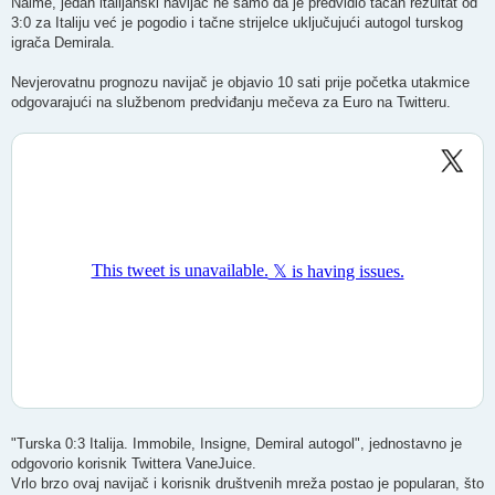
Naime, jedan italijanski navijač ne samo da je predvidio tačan rezultat od
3:0 za Italiju već je pogodio i tačne strijelce uključujući autogol turskog
igrača Demirala.
Nevjerovatnu prognozu navijač je objavio 10 sati prije početka utakmice
odgovarajući na službenom predviđanju mečeva za Euro na Twitteru.
"Turska 0:3 Italija. Immobile, Insigne, Demiral autogol", jednostavno je
odgovorio korisnik Twittera VaneJuice.
Vrlo brzo ovaj navijač i korisnik društvenih mreža postao je popularan, što