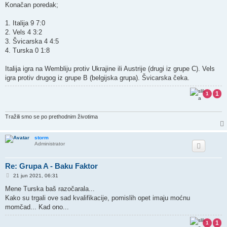
s
Konačan poredak;
t
1. Italija 9 7:0
2. Vels 4 3:2
3. Švicarska 4 4:5
4. Turska 0 1:8
Italija igra na Wembliju protiv Ukrajine ili Austrije (drugi iz grupe C). Vels
igra protiv drugog iz grupe B (belgijska grupa). Švicarska čeka.
1
1
Tražili smo se po prethodnim životima
storm
Administrator
Re: Grupa A - Baku Faktor
P
21 jun 2021, 06:31
o
s
Mene Turska baš razočarala...
t
Kako su trgali ove sad kvalifikacije, pomislih opet imaju moćnu
momčad... Kad ono...
1
1