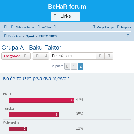
BeHaR forum
Links
Aktivne teme
mChat
Registracija
Prijava
P
Početna
Sport
EURO 2020
r
Grupa A - Baku Faktor
e
Pretražnik
Napredno pr
Odgovori
t
r
1
2
Prethodna
34 posta
a
Ko će zauzeti prva dva mjesta?
ž
n
i
Italija
47%
8
k
Turska
35%
6
Švicarska
12%
2