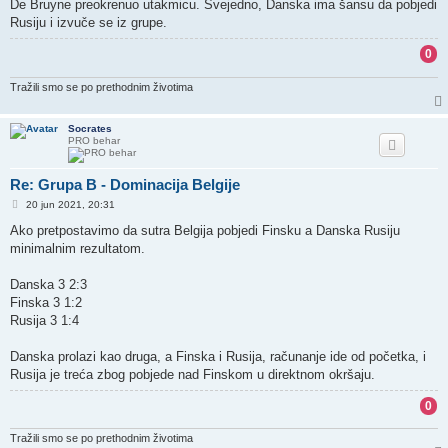
De Bruyne preokrenuo utakmicu. Svejedno, Danska ima šansu da pobjedi
Rusiju i izvuče se iz grupe.
0
Tražili smo se po prethodnim životima
Socrates
PRO behar
Re: Grupa B - Dominacija Belgije
P
20 jun 2021, 20:31
o
s
Ako pretpostavimo da sutra Belgija pobjedi Finsku a Danska Rusiju
t
minimalnim rezultatom.
Danska 3 2:3
Finska 3 1:2
Rusija 3 1:4
Danska prolazi kao druga, a Finska i Rusija, računanje ide od početka, i
Rusija je treća zbog pobjede nad Finskom u direktnom okršaju.
0
Tražili smo se po prethodnim životima