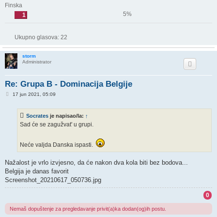
Finska
5%
1
Ukupno glasova:
22
storm
Administrator
Re: Grupa B - Dominacija Belgije
P
17 jun 2021, 05:09
o
s
t
Socrates
je napisao/la:
↑
Sad će se zagužvat' u grupi.
Neće valjda Danska ispasti.
Nažalost je vrlo izvjesno, da će nakon dva kola biti bez bodova...
Belgija je danas favorit
Screenshot_20210617_050736.jpg
0
Nemaš dopuštenje za pregledavanje privit(a)ka dodan(og)ih postu.