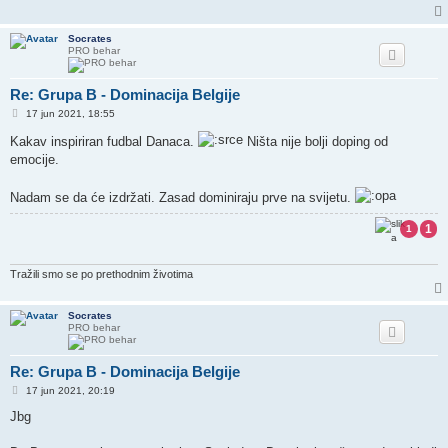
Socrates
PRO behar
Re: Grupa B - Dominacija Belgije
P
17 jun 2021, 18:55
o
s
Kakav inspiriran fudbal Danaca.
Ništa nije bolji doping od
t
emocije.
Nadam se da će izdržati. Zasad dominiraju prve na svijetu.
1
1
Tražili smo se po prethodnim životima
Socrates
PRO behar
Re: Grupa B - Dominacija Belgije
P
17 jun 2021, 20:19
o
s
Jbg
t