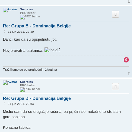
Socrates
PRO behar
Re: Grupa B - Dominacija Belgije
P
21 jun 2021, 22:49
o
s
Danci kao da su opsjednuti, jbt.
t
Nevjerovatna utakmica.
0
Tražili smo se po prethodnim životima
Socrates
PRO behar
Re: Grupa B - Dominacija Belgije
P
21 jun 2021, 22:54
o
s
Mislio sam da se drugačije računa, pa je, čini se, netačno to što sam
t
gore napisao.
Konačna tablica;