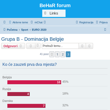
BeHaR forum
Links
Aktivne teme
mChat
Registracija
Prijava
P
Početna
Sport
EURO 2020
r
Grupa B - Dominacija Belgije
e
Pretražnik
Napredno pr
Odgovori
t
r
1
2
3
Prethodna
41 post
a
Ko će zauzeti prva dva mjesta?
ž
n
i
Belgija
45%
10
k
Rusija
18%
4
Danska
32%
7