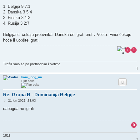
1. Belgija 9 7:1
2. Danska 3 5:4
3. Finska 3 1:3
4. Rusija 3 2:7
Belgijanci čekaju protivnika. Danska će igrati protiv Velsa. Finci čekaju
hoće li uopšte igrati.
1
1
Tražili smo se po prethodnim životima
hani_jong_un
Pjur seks
Re: Grupa B - Dominacija Belgije
P
21 jun 2021, 23:03
o
s
dabogda ne igrali
t
0
1811