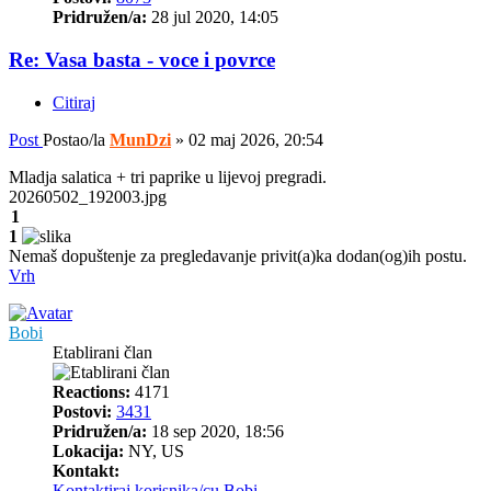
Pridružen/a:
28 jul 2020, 14:05
Re: Vasa basta - voce i povrce
Citiraj
Post
Postao/la
MunDzi
»
02 maj 2026, 20:54
Mladja salatica + tri paprike u lijevoj pregradi.
20260502_192003.jpg
1
1
Nemaš dopuštenje za pregledavanje privit(a)ka dodan(og)ih postu.
Vrh
Bobi
Etablirani član
Reactions:
4171
Postovi:
3431
Pridružen/a:
18 sep 2020, 18:56
Lokacija:
NY, US
Kontakt:
Kontaktiraj korisnika/cu Bobi