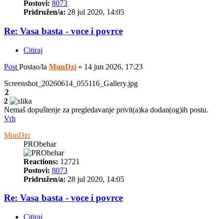
Postovi:
8073
Pridružen/a:
28 jul 2020, 14:05
Re: Vasa basta - voce i povrce
Citiraj
Post
Postao/la
MunDzi
»
14 jun 2026, 17:23
Screenshot_20260614_055116_Gallery.jpg
2
2
Nemaš dopuštenje za pregledavanje privit(a)ka dodan(og)ih postu.
Vrh
MunDzi
PRObehar
Reactions:
12721
Postovi:
8073
Pridružen/a:
28 jul 2020, 14:05
Re: Vasa basta - voce i povrce
Citiraj