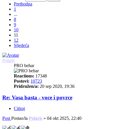
Prethodna
1
...
8
9
10
11
12
Sljedeća
Polaris
PRO behar
Reactions:
17348
Postovi:
10723
Pridružen/a:
20 sep 2020, 19:36
Re: Vasa basta - voce i povrce
Citiraj
Post
Postao/la
Polaris
»
04 okt 2025, 22:40