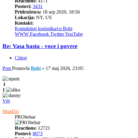
Reactions:
4171
Postovi:
3431
Pridružen/a:
18 sep 2020, 18:56
Lokacija:
NY, US
Kontakt:
Kontaktiraj korisnika/cu Bobi
WWW
Facebook
Twitter
YouTube
Re: Vasa basta - voce i povrce
Citiraj
Post
Postao/la
Bobi
»
17 maj 2026, 23:05
1
1
Vrh
MunDzi
PRObehar
Reactions:
12721
Postovi:
8073