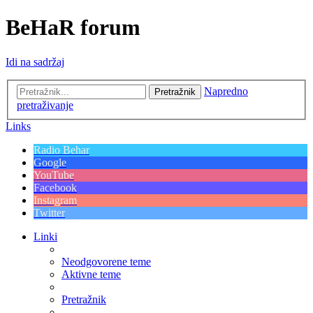
BeHaR forum
Idi na sadržaj
Napredno
Pretražnik
pretraživanje
Links
Radio Behar
Google
YouTube
Facebook
Instagram
Twitter
Linki
Neodgovorene teme
Aktivne teme
Pretražnik