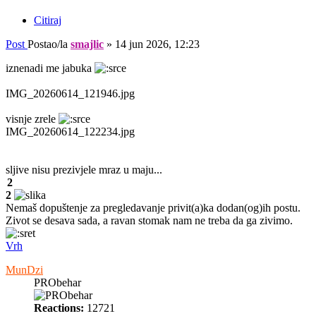
Citiraj
Post
Postao/la
smajlic
»
14 jun 2026, 12:23
iznenadi me jabuka
IMG_20260614_121946.jpg
visnje zrele
IMG_20260614_122234.jpg
sljive nisu prezivjele mraz u maju...
2
2
Nemaš dopuštenje za pregledavanje privit(a)ka dodan(og)ih postu.
Zivot se desava sada, a ravan stomak nam ne treba da ga zivimo.
Vrh
MunDzi
PRObehar
Reactions:
12721