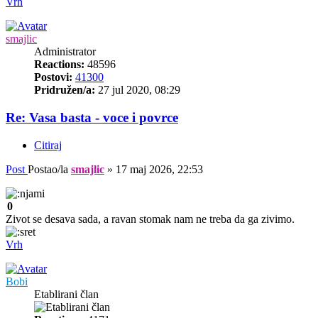
Vrh
smajlic
Administrator
Reactions:
48596
Postovi:
41300
Pridružen/a:
27 jul 2020, 08:29
Re: Vasa basta - voce i povrce
Citiraj
Post
Postao/la
smajlic
»
17 maj 2026, 22:53
0
Zivot se desava sada, a ravan stomak nam ne treba da ga zivimo.
Vrh
Bobi
Etablirani član