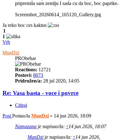
pripremila sam zemlju I sada cu da boc, boc paprike.
Screenshot_20260614_165120_Gallery.jpg
Ja reko boc ces kaktus
1
1
Vrh
MunDzi
PRObehar
Reactions:
12721
Postovi:
8073
Pridružen/a:
28 jul 2020, 14:05
Re: Vasa basta - voce i povrce
Citiraj
Post
Postao/la
MunDzi
»
14 jun 2026, 18:09
Namazana
je napisao/la:
↑
14 jun 2026, 18:07
MunDzi
je napisao/la:
↑
14 jun 2026,