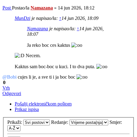
Post
Postao/la
Namazana
»
14 jun 2026, 18:12
MunDzi
je napisao/la:
↑
14 jun 2026, 18:09
Namazana
je napisao/la:
↑
14 jun 2026,
18:07
Ja reko boc ces kaktus
Necem.
Kaktus sam boc-boc u kuci. I to dva puta.
@Bobi
cujes li je, a sve ti i ja boc boc
0
Vrh
Odgovori
Pošalji elektroničkom poštom
Prikaz ispisa
Prikaži:
Redanje:
Smjer: