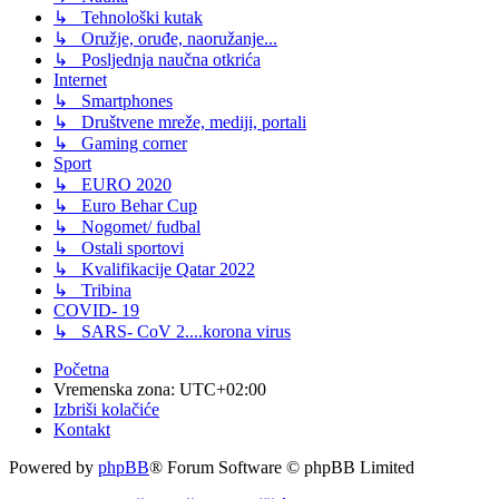
↳ Tehnološki kutak
↳ Oružje, oruđe, naoružanje...
↳ Posljednja naučna otkrića
Internet
↳ Smartphones
↳ Društvene mreže, mediji, portali
↳ Gaming corner
Sport
↳ EURO 2020
↳ Euro Behar Cup
↳ Nogomet/ fudbal
↳ Ostali sportovi
↳ Kvalifikacije Qatar 2022
↳ Tribina
COVID- 19
↳ SARS- CoV 2....korona virus
Početna
Vremenska zona:
UTC+02:00
Izbriši kolačiće
Kontakt
Powered by
phpBB
® Forum Software © phpBB Limited