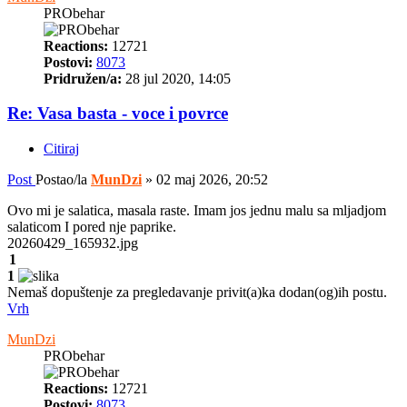
PRObehar
Reactions:
12721
Postovi:
8073
Pridružen/a:
28 jul 2020, 14:05
Re: Vasa basta - voce i povrce
Citiraj
Post
Postao/la
MunDzi
»
02 maj 2026, 20:52
Ovo mi je salatica, masala raste. Imam jos jednu malu sa mljadjom
salaticom I pored nje paprike.
20260429_165932.jpg
1
1
Nemaš dopuštenje za pregledavanje privit(a)ka dodan(og)ih postu.
Vrh
MunDzi
PRObehar
Reactions:
12721
Postovi:
8073