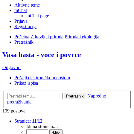
Aktivne teme
mChat
mChat page
Prijava
Registracija
Početna
Zdravlje i priroda
Priroda i ekologija
Pretražnik
Vasa basta - voce i povrce
Odgovori
Pošalji elektroničkom poštom
Prikaz ispisa
Napredno
Pretražnik
pretraživanje
199 postova
Stranica:
11
/
12
.
Idi na stranicu...: