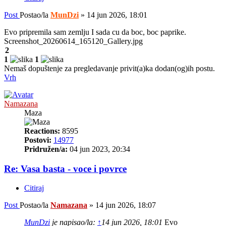
Post
Postao/la
MunDzi
»
14 jun 2026, 18:01
Evo pripremila sam zemlju I sada cu da boc, boc paprike.
Screenshot_20260614_165120_Gallery.jpg
2
1
1
Nemaš dopuštenje za pregledavanje privit(a)ka dodan(og)ih postu.
Vrh
Namazana
Maza
Reactions:
8595
Postovi:
14977
Pridružen/a:
04 jun 2023, 20:34
Re: Vasa basta - voce i povrce
Citiraj
Post
Postao/la
Namazana
»
14 jun 2026, 18:07
MunDzi
je napisao/la:
↑
14 jun 2026, 18:01
Evo