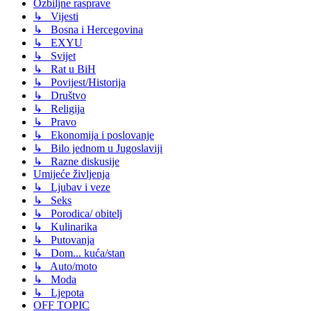
Ozbiljne rasprave
↳ Vijesti
↳ Bosna i Hercegovina
↳ EXYU
↳ Svijet
↳ Rat u BiH
↳ Povijest/Historija
↳ Društvo
↳ Religija
↳ Pravo
↳ Ekonomija i poslovanje
↳ Bilo jednom u Jugoslaviji
↳ Razne diskusije
Umijeće življenja
↳ Ljubav i veze
↳ Seks
↳ Porodica/ obitelj
↳ Kulinarika
↳ Putovanja
↳ Dom... kuća/stan
↳ Auto/moto
↳ Moda
↳ Ljepota
OFF TOPIC