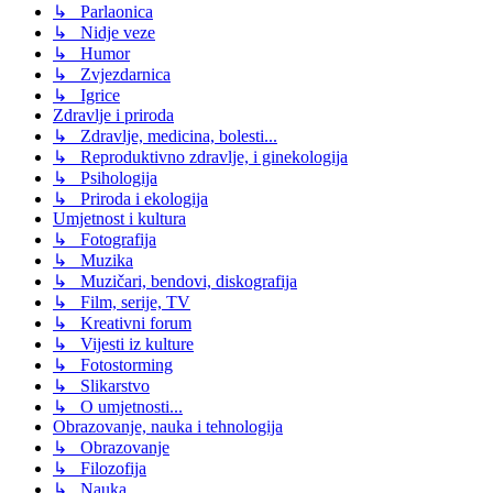
↳ Parlaonica
↳ Nidje veze
↳ Humor
↳ Zvjezdarnica
↳ Igrice
Zdravlje i priroda
↳ Zdravlje, medicina, bolesti...
↳ Reproduktivno zdravlje, i ginekologija
↳ Psihologija
↳ Priroda i ekologija
Umjetnost i kultura
↳ Fotografija
↳ Muzika
↳ Muzičari, bendovi, diskografija
↳ Film, serije, TV
↳ Kreativni forum
↳ Vijesti iz kulture
↳ Fotostorming
↳ Slikarstvo
↳ O umjetnosti...
Obrazovanje, nauka i tehnologija
↳ Obrazovanje
↳ Filozofija
↳ Nauka