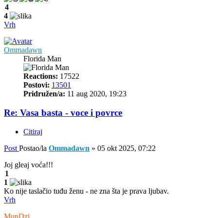
4
4
Vrh
Ommadawn
Florida Man
Reactions:
17522
Postovi:
13501
Pridružen/a:
11 aug 2020, 19:23
Re: Vasa basta - voce i povrce
Citiraj
Post
Postao/la
Ommadawn
»
05 okt 2025, 07:22
Joj gleaj voća!!!
1
1
Ko nije taslačio tuđu ženu - ne zna šta je prava ljubav.
Vrh
MunDzi