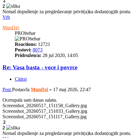
2
2
Nemaš dopuštenje za pregledavanje privit(a)ka dodan(og)ih postu.
Vrh
MunDzi
PRObehar
Reactions:
12721
Postovi:
8073
Pridružen/a:
28 jul 2020, 14:05
Re: Vasa basta - voce i povrce
Citiraj
Post
Postao/la
MunDzi
»
17 maj 2026, 22:47
Ocerupala sam danas salatu.
Screenshot_20260517_151158_Gallery.jpg
Screenshot_20260517_151033_Gallery.jpg
Screenshot_20260517_151117_Gallery.jpg
2
2
Nemaš dopuštenje za pregledavanje privit(a)ka dodan(og)ih postu.