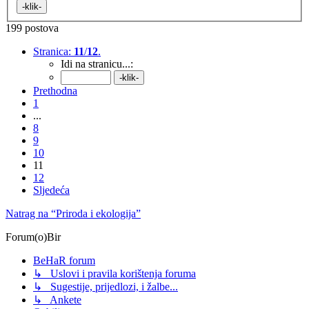
199 postova
Stranica:
11
/
12
.
Idi na stranicu...:
Prethodna
1
...
8
9
10
11
12
Sljedeća
Natrag na “Priroda i ekologija”
Forum(o)Bir
BeHaR forum
↳ Uslovi i pravila korištenja foruma
↳ Sugestije, prijedlozi, i žalbe...
↳ Ankete