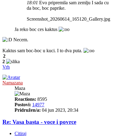
18:01
Evo pripremila sam zemlju I sada cu
da boc, boc paprike.
Screenshot_20260614_165120_Gallery.jpg
Ja reko boc ces kaktus
Necem.
Kaktus sam boc-boc u kuci. I to dva puta.
2
2
Vrh
Namazana
Maza
Reactions:
8595
Postovi:
14977
Pridružen/a:
04 jun 2023, 20:34
Re: Vasa basta - voce i povrce
Citiraj