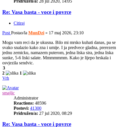
Pridružen/a:
28 jul 2020, 14:05
Re: Vasa basta - voce i povrce
Citiraj
Post
Postao/la
MunDzi
»
17 maj 2026, 23:10
Mogu vam reci da je ukusna. Bilo mi mrsko kuhati danas, pa se
svako snalazio kako zna i umije. I ja predvece gladna, prerezem
jednu zemicku, namazem puterom, jedna liska sira, jedna liska
sunke, 5-6 liski salate. Mmmmmmm. Kako je lijepo hrskala i
osvjezila sendvic.
3
2
1
Vrh
smajlic
Administrator
Reactions:
48596
Postovi:
41300
Pridružen/a:
27 jul 2020, 08:29
Re: Vasa basta - voce i povrce