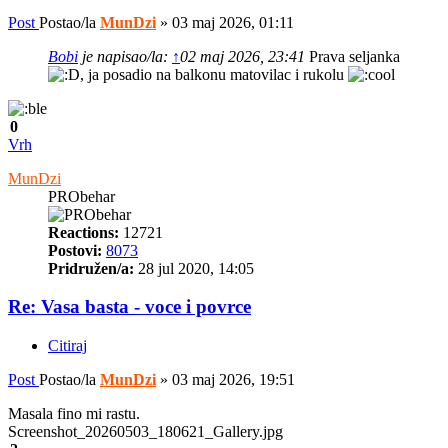
Post
Postao/la
MunDzi
»
03 maj 2026, 01:11
Bobi
je napisao/la:
↑
02 maj 2026, 23:41
Prava seljanka
, ja posadio na balkonu matovilac i rukolu
0
Vrh
MunDzi
PRObehar
Reactions:
12721
Postovi:
8073
Pridružen/a:
28 jul 2020, 14:05
Re: Vasa basta - voce i povrce
Citiraj
Post
Postao/la
MunDzi
»
03 maj 2026, 19:51
Masala fino mi rastu.
Screenshot_20260503_180621_Gallery.jpg