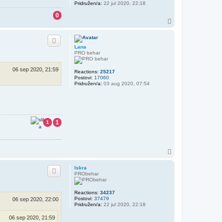
Pridružen/a:
22 jul 2020, 22:18
0
V
r
h
Lana
PRO behar
06 sep 2020, 21:59
Reactions:
25217
Postovi:
17060
Pridružen/a:
03 aug 2020, 07:54
1
1
V
r
h
Iskra
PRObehar
Reactions:
34237
Postovi:
37479
06 sep 2020, 22:00
Pridružen/a:
22 jul 2020, 22:18
06 sep 2020, 21:59