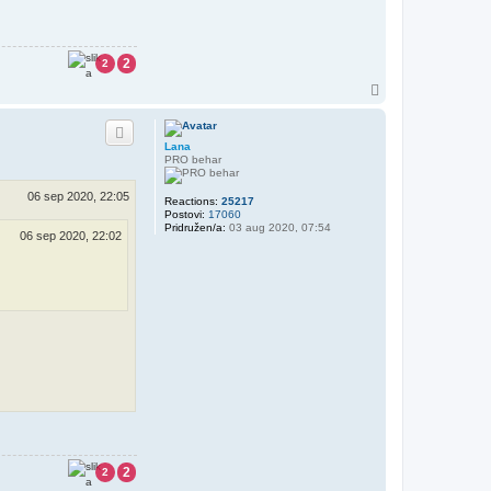
2
2
V
r
h
Lana
PRO behar
06 sep 2020, 22:05
Reactions:
25217
Postovi:
17060
Pridružen/a:
03 aug 2020, 07:54
06 sep 2020, 22:02
2
2