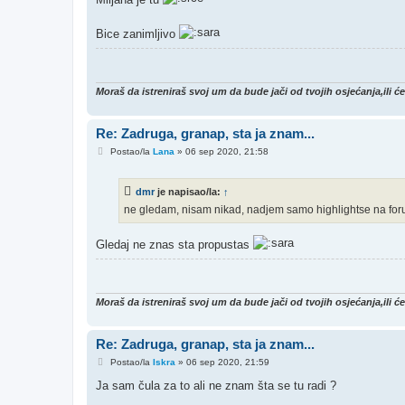
Bice zanimljivo
Moraš da istreniraš svoj um da bude jači od tvojih osjećanja,ili ć
Re: Zadruga, granap, sta ja znam...
P
Postao/la
Lana
»
06 sep 2020, 21:58
o
s
t
dmr
je napisao/la:
↑
ne gledam, nisam nikad, nadjem samo highlightse na forum
Gledaj ne znas sta propustas
Moraš da istreniraš svoj um da bude jači od tvojih osjećanja,ili ć
Re: Zadruga, granap, sta ja znam...
P
Postao/la
Iskra
»
06 sep 2020, 21:59
o
s
Ja sam čula za to ali ne znam šta se tu radi ?
t