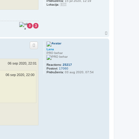
Pridružen/a:
15 jul 2020, 12:19
Lokacija:
🇸🇮
3
3
V
r
h
Lana
PRO behar
06 sep 2020, 22:01
Reactions:
25217
Postovi:
17060
Pridružen/a:
03 aug 2020, 07:54
06 sep 2020, 22:00