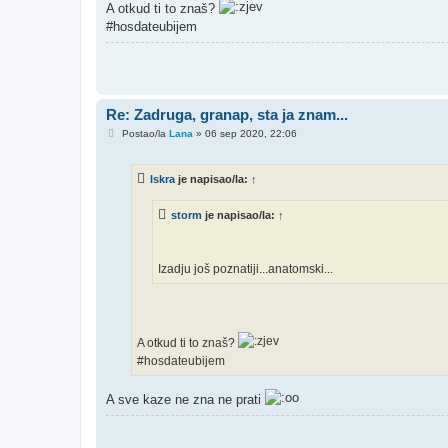
A otkud ti to znaš?
#hosdateubijem
Re: Zadruga, granap, sta ja znam...
P
Postao/la
Lana
»
06 sep 2020, 22:06
o
s
t
Iskra
je napisao/la:
↑
storm
je napisao/la:
↑
Izadju još poznatiji...anatomski...
A otkud ti to znaš?
#hosdateubijem
A sve kaze ne zna ne prati