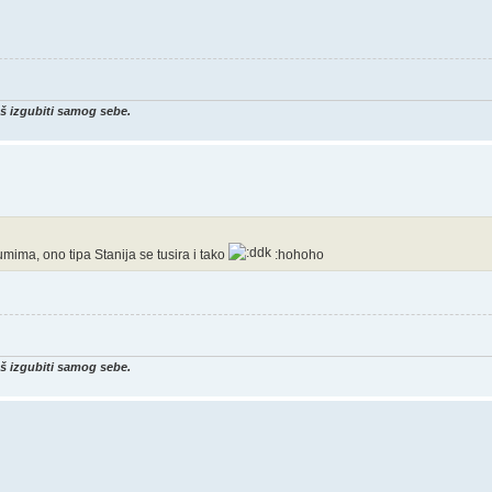
eš izgubiti samog sebe.
ima, ono tipa Stanija se tusira i tako
:hohoho
eš izgubiti samog sebe.