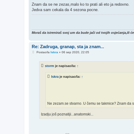
Znam da se ne zezas,malo ko to prati ali eto ja redovno.
Jedva sam cekala da 4 sezona pocne.
Moraš da istreniraš svoj um da bude jači od tvojih osjećanja,ili ć
Re: Zadruga, granap, sta ja znam...
P
Postao/la
Iskra
»
06 sep 2020, 22:05
o
s
t
storm
je napisao/la:
↑
Iskra
je napisao/la:
↑
Ne zezam.se stvarno. U čemu se takmice? Znam da su
Izadju još poznatiji...anatomski...