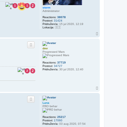
2
1
1
storm
Administrator
Reactions:
38078
Postovi:
31424
Pridružen/a:
15 jul 2020, 12:19
Lokacija:
🇸🇮
V
r
h
dmr
Progressed Mars
Reactions:
37719
Postovi:
34727
Pridružen/a:
30 jul 2020, 12:40
2
2
V
r
h
Lana
PRO behar
Reactions:
25217
Postovi:
17060
Pridružen/a:
03 aug 2020, 07:54