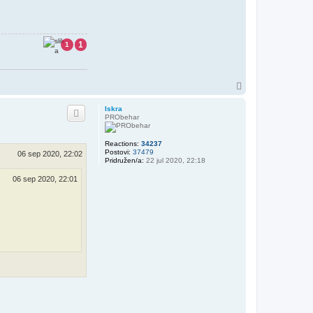
1
1
V
r
h
Iskra
PRObehar
Reactions:
34237
Postovi:
37479
06 sep 2020, 22:02
Pridružen/a:
22 jul 2020, 22:18
06 sep 2020, 22:01