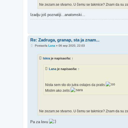
Ne zezam.se stvarno. U čemu se takmice? Znam da su zat
Izadju još poznatiji...anatomski...
Re: Zadruga, granap, sta ja znam...
P
Postao/la
Lana
»
06 sep 2020, 22:03
o
s
t
Iskra
je napisao/la:
↑
Lana
je napisao/la:
↑
Nista sem sto do jutra ostajes da pratis
Mislim ako zelis
Ne zezam.se stvarno. U čemu se takmice? Znam da su zat
Pa za lovu