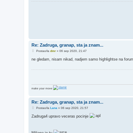
Re: Zadruga, granap, sta ja znam...
P
Postao/la
dmr
»
06 sep 2020, 21:47
o
s
ne gledam, nisam nikad, nadjem samo highlightse na forumi
t
make your move
Re: Zadruga, granap, sta ja znam...
P
Postao/la
Lana
»
06 sep 2020, 21:57
o
s
Zadruga4 upravo veceras pocinje
t
Miljana je tu