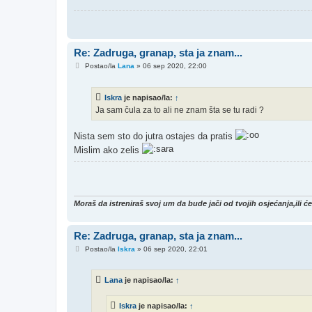
Re: Zadruga, granap, sta ja znam...
P
Postao/la
Lana
»
06 sep 2020, 22:00
o
s
t
Iskra
je napisao/la:
↑
Ja sam čula za to ali ne znam šta se tu radi ?
Nista sem sto do jutra ostajes da pratis
Mislim ako zelis
Moraš da istreniraš svoj um da bude jači od tvojih osjećanja,ili ć
Re: Zadruga, granap, sta ja znam...
P
Postao/la
Iskra
»
06 sep 2020, 22:01
o
s
t
Lana
je napisao/la:
↑
Iskra
je napisao/la:
↑