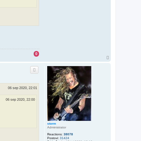
0
V
r
h
06 sep 2020, 22:01
06 sep 2020, 22:00
storm
Administrator
Reactions:
38078
Postovi:
31424