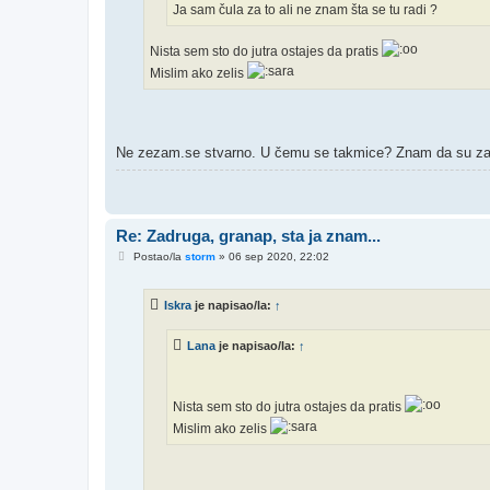
Ja sam čula za to ali ne znam šta se tu radi ?
Nista sem sto do jutra ostajes da pratis
Mislim ako zelis
Ne zezam.se stvarno. U čemu se takmice? Znam da su zatv
Re: Zadruga, granap, sta ja znam...
P
Postao/la
storm
»
06 sep 2020, 22:02
o
s
t
Iskra
je napisao/la:
↑
Lana
je napisao/la:
↑
Nista sem sto do jutra ostajes da pratis
Mislim ako zelis