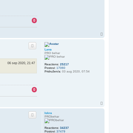
0
V
r
h
Lana
PRO behar
06 sep 2020, 21:47
Reactions:
25217
Postovi:
17060
Pridružen/a:
03 aug 2020, 07:54
0
V
r
h
Iskra
PRObehar
Reactions:
34237
Postovi:
37479