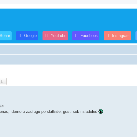
 Behar
Google
YouTube
Facebook
Instagram
etražnik
Napredno pretraživanje
je...
venac, idemo u zadrugu po slatkiše, gusti sok i sladoled