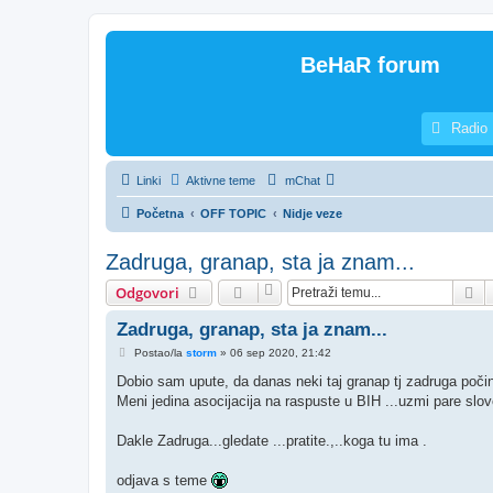
BeHaR forum
Radio
Linki
Aktivne teme
mChat
Početna
OFF TOPIC
Nidje veze
Zadruga, granap, sta ja znam...
Pr
Odgovori
Zadruga, granap, sta ja znam...
P
Postao/la
storm
»
06 sep 2020, 21:42
o
s
Dobio sam upute, da danas neki taj granap tj zadruga počin
t
Meni jedina asocijacija na raspuste u BIH ...uzmi pare slo
Dakle Zadruga...gledate ...pratite.,..koga tu ima .
odjava s teme